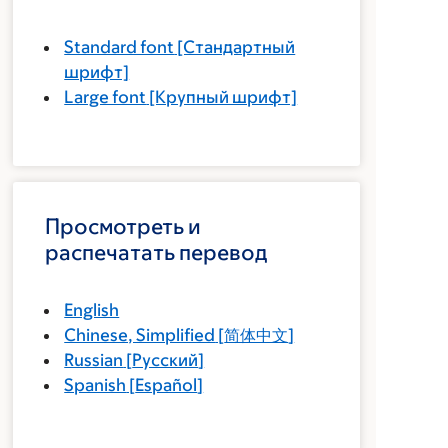
Standard font
[Стандартный
шрифт]
Large font
[Крупный шрифт]
Просмотреть и
распечатать перевод
English
Chinese, Simplified
[
简体中文
]
Russian
[
Русский
]
Spanish
[
Español
]