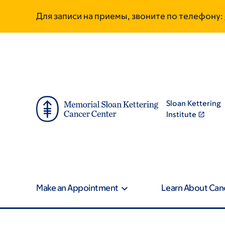
Skip
Skip
Для записи на приемы, звоните по телефону:
to
to
main
footer
content
Sloan Kettering
Institute
Make an Appointment
Learn About Can