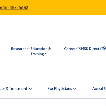
646-453-6652
Research
Education &
Careers
MSK Direct
Training
cer & Treatment
For Physicians
About 