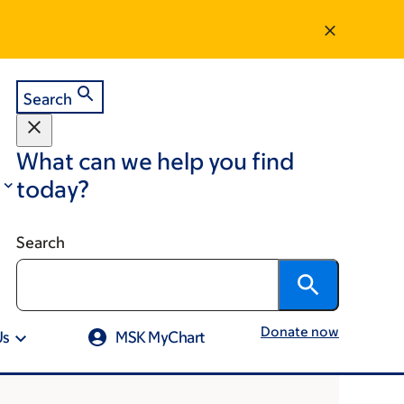
Search
What can we help you find
today?
Search
Donate now
Us
MSK MyChart