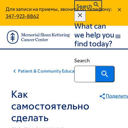
Skip
Skip
Search
Для записи на приемы, звоните по телефону:
to
to
347-923-8862
main
footer
What can
content
we help you
find today?
Search
Patient & Community Education
Как
Поделит
самостоятельно
сделать