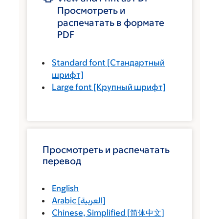
Просмотреть и
распечатать в формате
PDF
Standard font
[Стандартный
шрифт]
Large font
[Крупный шрифт]
Просмотреть и распечатать
перевод
English
Arabic
[
العربية
]
Chinese, Simplified
[
简体中文
]