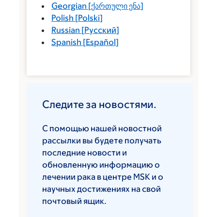
Georgian
[
ქართული ენა
]
Polish
[
Polski
]
Russian
[
Русский
]
Spanish
[
Español
]
Следите за новостями.
С помощью нашей новостной
рассылки вы будете получать
последние новости и
обновленную информацию о
лечении рака в центре MSK и о
научных достижениях на свой
почтовый ящик.