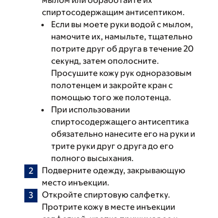
спиртосодержащим антисептиком.
Если вы моете руки водой с мылом,
намочите их, намыльте, тщательно
потрите друг об друга в течение 20
секунд, затем ополосните.
Просушите кожу рук одноразовым
полотенцем и закройте кран с
помощью того же полотенца.
При использовании
спиртосодержащего антисептика
обязательно нанесите его на руки и
трите руки друг о друга до его
полного высыхания.
Подверните одежду, закрывающую
место инъекции.
Откройте спиртовую салфетку.
Протрите кожу в месте инъекции