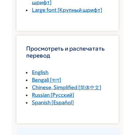
шрифт]
Large font
[Крупный шрифт]
Просмотреть и распечатать
перевод
English
Bengali
[
বাংলা
]
Chinese, Simplified
[
简体中文
]
Russian
[
Русский
]
Spanish
[
Español
]