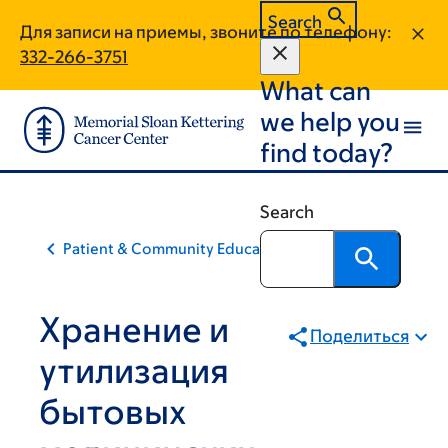
Skip
Skip
Search
Для записи на приемы, звоните по телефону:
to
to
332-266-3751
main
footer
What can
content
we help you
find today?
Search
Patient & Community Education
Хранение и
Поделиться
утилизация
бытовых