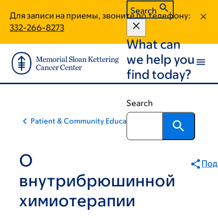
Skip
Skip
Search
Для записи на приемы, звоните по телефону:
to
to
332-266-8273
main
footer
What can
content
we help you
find today?
Search
Patient & Community Education
О
Под
внутрибрюшинной
химиотерапии