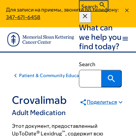
Skip
Skip
Search
Для записи на приемы, звоните по телефону:
to
to
347-671-6458
main
footer
What can
content
we help you
find today?
Search
Patient & Community Education
Crovalimab
Поделиться
Adult Medication
Этот документ, предоставленный
®
™
UpToDate
Lexidrug
, содержит всю