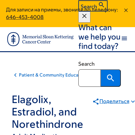
Skip
Skip
Search
Для записи на приемы, звоните по телефону:
to
to
646-453-4008
main
footer
What can
content
we help you
find today?
Search
Patient & Community Education
Elagolix,
Поделиться
Estradiol, and
Norethindrone