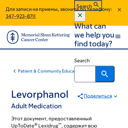
Skip
Skip
Search
Для записи на приемы, звоните по телефону:
to
to
347-923-8711
main
footer
What can
content
we help you
find today?
Search
Patient & Community Education
Levorphanol
Поделиться
Adult Medication
Этот документ, предоставленный
®
™
UpToDate
Lexidrug
, содержит всю