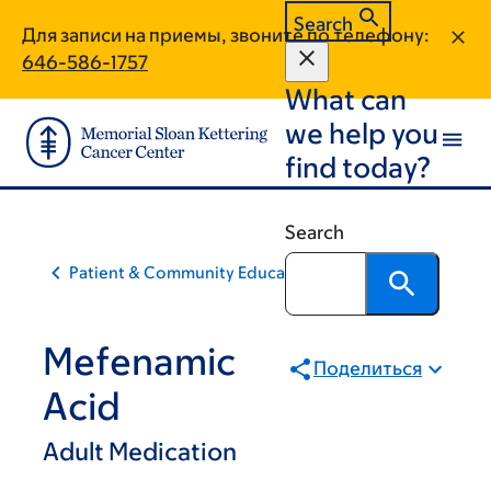
Skip
Skip
Search
Для записи на приемы, звоните по телефону:
to
to
646-586-1757
main
footer
What can
content
we help you
find today?
Search
Patient & Community Education
Mefenamic
Поделиться
Acid
Adult Medication