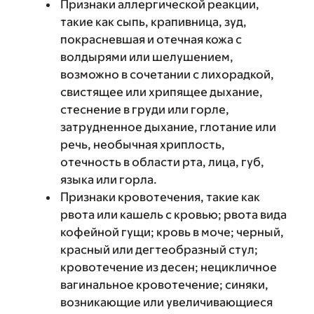
Признаки аллергической реакции,
такие как сыпь, крапивница, зуд,
покрасневшая и отечная кожа с
волдырями или шелушением,
возможно в сочетании с лихорадкой,
свистящее или хрипящее дыхание,
стеснение в груди или горле,
затрудненное дыхание, глотание или
речь, необычная хриплость,
отечность в области рта, лица, губ,
языка или горла.
Признаки кровотечения, такие как
рвота или кашель с кровью; рвота вида
кофейной гущи; кровь в моче; черный,
красный или дегтеобразный стул;
кровотечение из десен; нецикличное
вагинальное кровотечение; синяки,
возникающие или увеличивающиеся