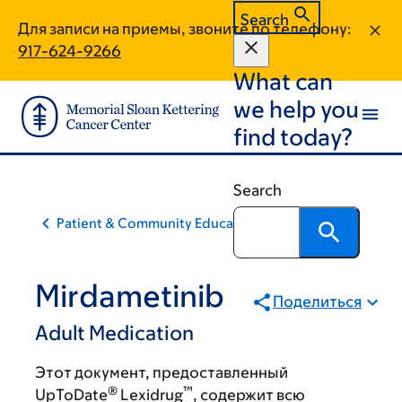
Skip
Skip
Search
Для записи на приемы, звоните по телефону:
to
to
917-624-9266
main
footer
What can
content
we help you
find today?
Search
Patient & Community Education
Mirdametinib
Поделиться
Adult Medication
Этот документ, предоставленный
®
™
UpToDate
Lexidrug
, содержит всю