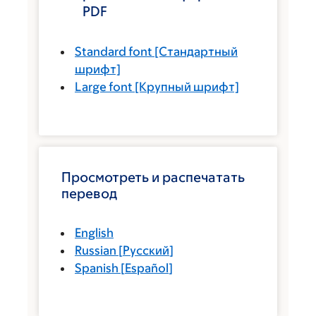
PDF
Standard font
[Стандартный
шрифт]
Large font
[Крупный шрифт]
Просмотреть и распечатать
перевод
English
Russian
[
Русский
]
Spanish
[
Español
]