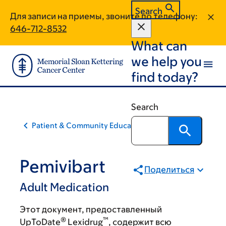
Skip
Skip
Search
Для записи на приемы, звоните по телефону:
to
to
646-712-8532
main
footer
What can
content
we help you
find today?
Search
Patient & Community Education
Pemivibart
Поделиться
Adult Medication
Этот документ, предоставленный
®
™
UpToDate
Lexidrug
, содержит всю