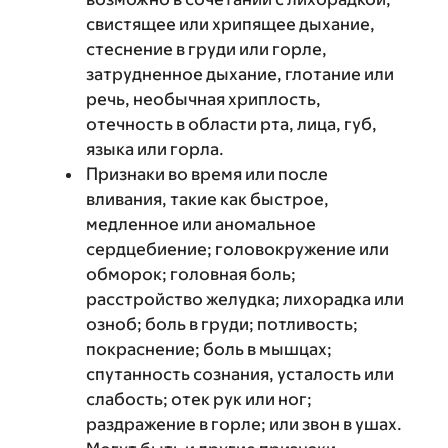
свистящее или хрипящее дыхание,
стеснение в груди или горле,
затрудненное дыхание, глотание или
речь, необычная хриплость,
отечность в области рта, лица, губ,
языка или горла.
Признаки во время или после
вливания, такие как быстрое,
медленное или аномальное
сердцебиение; головокружение или
обморок; головная боль;
расстройство желудка; лихорадка или
озноб; боль в груди; потливость;
покраснение; боль в мышцах;
спутанность сознания, усталость или
слабость; отек рук или ног;
раздражение в горле; или звон в ушах.