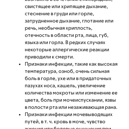
свистящее или хрипящее дыхание,
стеснение в груди или горле,
затрудненное дыхание, глотание или
речь, необычная хриплость,
отечность в области рта, лица, губ,
языка или горла. В редких случаях
некоторые аллергические реакции
приводили к смерти.
Признаки инфекции, такие как высокая
температура, озноб, очень сильная
боль в горле, ухе или в придаточных
пазухах носа, кашель, увеличение
количества мокроты или изменение ее
цвета, боль при мочеиспускании, язвы
в полости рта или незаживающая рана.
Признаки инфекции мочевыводящих
путей, в т. ч. кровь в моче, чувство
жжения или болевые ощущения при