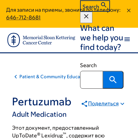
Skip
Skip
Search
Для записи на приемы, звоните по телефону:
to
to
646-712-8681
main
footer
What can
content
we help you
find today?
Search
Patient & Community Education
Pertuzumab
Поделиться
Adult Medication
Этот документ, предоставленный
®
™
UpToDate
Lexidrug
, содержит всю