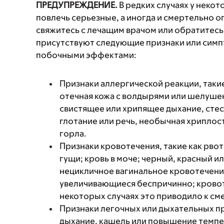
ПРЕДУПРЕЖДЕНИЕ.
В редких случаях у неко
повлечь серьезные, а иногда и смертельно
свяжитесь с лечащим врачом или обратитесь
присутствуют следующие признаки или симп
побочными эффектами:
Признаки аллергической реакции, такие
отечная кожа с волдырями или шелушен
свистящее или хрипящее дыхание, стес
глотание или речь, необычная хриплость
горла.
Признаки кровотечения, такие как рвот
гущи; кровь в моче; черный, красный и
нецикличное вагинальное кровотечени
увеличивающиеся беспричинно; кровоте
некоторых случаях это приводило к см
Признаки легочных или дыхательных п
дыхание, кашель или повышение темпе