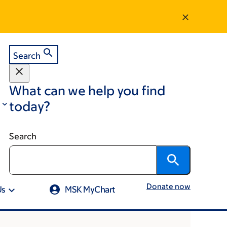
Search
What can we help you find
today?
Search
Donate now
Us
MSK MyChart