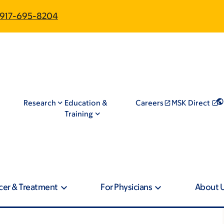
917-695-8204
Research
Education &
Careers
MSK Direct
Training
cer & Treatment
For Physicians
About 