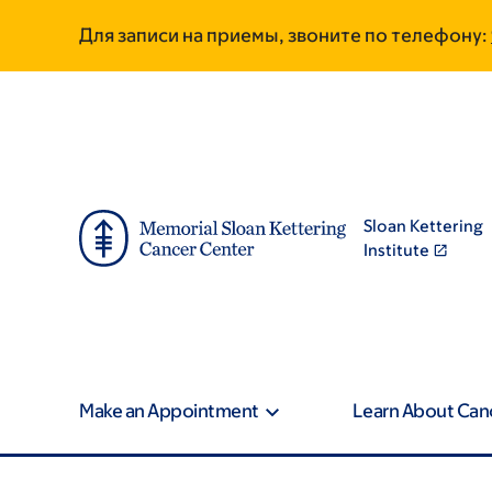
Skip
Skip
Для записи на приемы, звоните по телефону:
to
to
main
footer
content
Sloan Kettering
Institute
Make an Appointment
Learn About Can