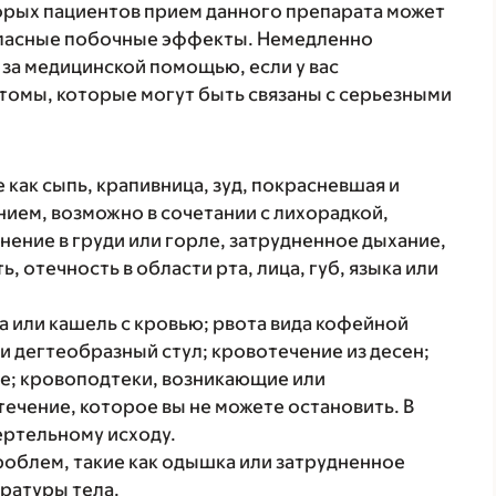
торых пациентов прием данного препарата может
 опасные побочные эффекты. Немедленно
 за медицинской помощью, если у вас
томы, которые могут быть связаны с серьезными
 как сыпь, крапивница, зуд, покрасневшая и
ием, возможно в сочетании с лихорадкой,
нение в груди или горле, затрудненное дыхание,
, отечность в области рта, лица, губ, языка или
а или кашель с кровью; рвота вида кофейной
ли дегтеобразный стул; кровотечение из десен;
е; кровоподтеки, возникающие или
чение, которое вы не можете остановить. В
ертельному исходу.
роблем, такие как одышка или затрудненное
ратуры тела.