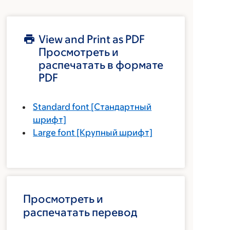
View and Print as PDF
Просмотреть и
распечатать в формате
PDF
Standard font
[Стандартный
шрифт]
Large font
[Крупный шрифт]
Просмотреть и
распечатать перевод