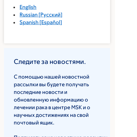
English
Russian
[
Русский
]
Spanish
[
Español
]
Следите за новостями.
С помощью нашей новостной
рассылки вы будете получать
последние новости и
обновленную информацию о
лечении рака в центре MSK и о
научных достижениях на свой
почтовый ящик.