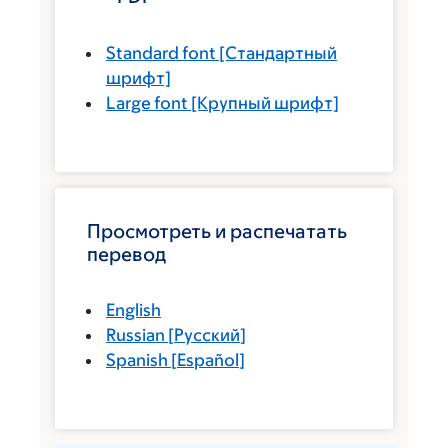
Standard font
[Стандартный
шрифт]
Large font
[Крупный шрифт]
Просмотреть и распечатать
перевод
English
Russian
[
Русский
]
Spanish
[
Español
]