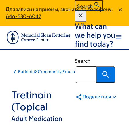
Skip
Skip
Search
Для записи на приемы, звоните по телефону:
to
to
646-530-6047
main
footer
What can
content
we help you
find today?
Search
Patient & Community Education
Tretinoin
Поделиться
(Topical
Adult Medication