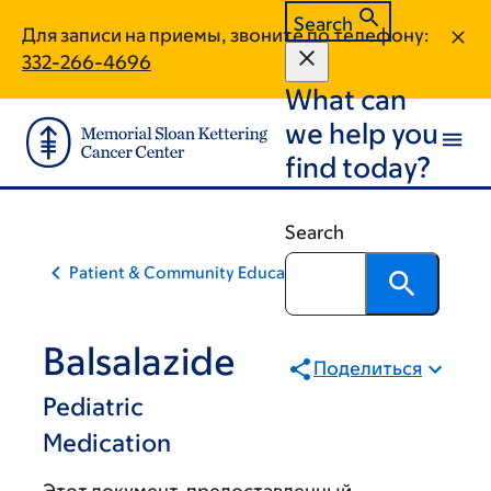
Skip
Skip
Search
Для записи на приемы, звоните по телефону:
to
to
332-266-4696
main
footer
What can
content
we help you
find today?
Search
Patient & Community Education
Balsalazide
Поделиться
Pediatric
Medication