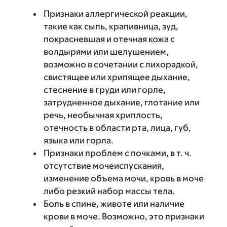
Признаки аллергической реакции,
такие как сыпь, крапивница, зуд,
покрасневшая и отечная кожа с
волдырями или шелушением,
возможно в сочетании с лихорадкой,
свистящее или хрипящее дыхание,
стеснение в груди или горле,
затрудненное дыхание, глотание или
речь, необычная хриплость,
отечность в области рта, лица, губ,
языка или горла.
Признаки проблем с почками, в т. ч.
отсутствие мочеиспускания,
изменение объема мочи, кровь в моче
либо резкий набор массы тела.
Боль в спине, животе или наличие
крови в моче. Возможно, это признаки