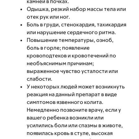
камней в почках.
Одышка, резкий набор массы тела или
отек рук или ног.
Боль в груди, стенокардия, тахикардия
или нарушение сердечного ритма.
Повышение температуры, озноб,
боль в горле; появление
кровоподтеков и кровотечений по
необъяснимым причинам;
выраженное чувство усталости или
слабости.
У некоторых людей может возникнуть
реакция на данный препарат в виде
симптомов язвенного колита.
Немедленно позвоните врачу, если у
вашего ребенка возникли или
усилились боли или спазмы в животе,
появилась кровь в стуле, высокая