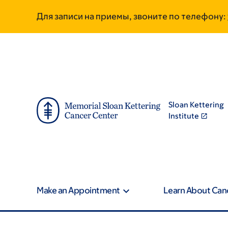
Skip
Skip
Для записи на приемы, звоните по телефону:
to
to
main
footer
content
Sloan Kettering
Institute
Make an Appointment
Learn About Can