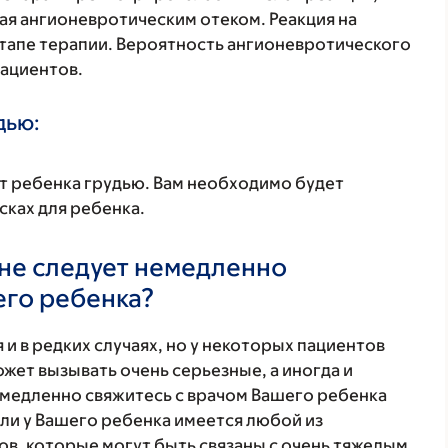
ая ангионевротическим отеком. Реакция на
тапе терапии. Вероятность ангионевротического
пациентов.
дью:
т ребенка грудью. Вам необходимо будет
ках для ребенка.
не следует немедленно
его ребенка?
 и в редких случаях, но у некоторых пациентов
жет вызывать очень серьезные, а иногда и
медленно свяжитесь с врачом Вашего ребенка
ли у Вашего ребенка имеется любой из
в, которые могут быть связаны с очень тяжелым