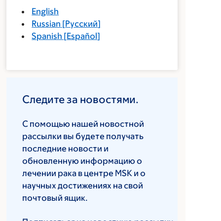
English
Russian
[
Русский
]
Spanish
[
Español
]
Следите за новостями.
С помощью нашей новостной
рассылки вы будете получать
последние новости и
обновленную информацию о
лечении рака в центре MSK и о
научных достижениях на свой
почтовый ящик.