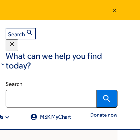
Search
What can we help you find
today?
Search
Donate now
Us
MSK MyChart