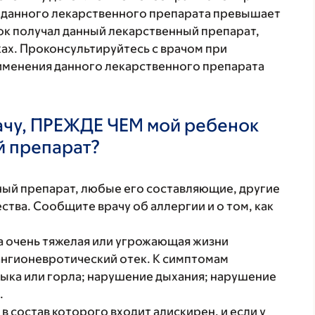
я данного лекарственного препарата превышает
нок получал данный лекарственный препарат,
ках. Проконсультируйтесь с врачом при
именения данного лекарственного препарата
ачу, ПРЕЖДЕ ЧЕМ мой ребенок
й препарат?
нный препарат, любые его составляющие, другие
тва. Сообщите врачу об аллергии и о том, как
а очень тяжелая или угрожающая жизни
ангионевротический отек. К симптомам
 языка или горла; нарушение дыхания; нарушение
.
в состав которого входит алискирен, и если у