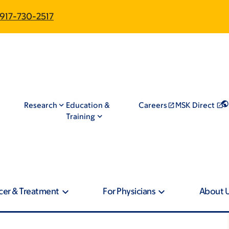
917-730-2517
Research
Education &
Careers
MSK Direct
Training
cer & Treatment
For Physicians
About 