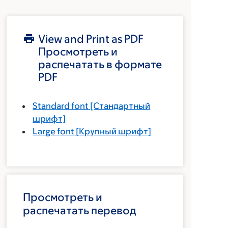
View and Print as PDF
Просмотреть и
распечатать в формате
PDF
Standard font
[Стандартный
шрифт]
Large font
[Крупный шрифт]
Просмотреть и
распечатать перевод