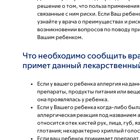
решение о том, что польза применени
связанные с ним риски. Если Ваш ребе
узнайте у врача о преимуществах и рис
возникновении вопросов по поводу пр
Вашим ребенком.
Что необходимо сообщить вр
примет данный лекарственны
Если у вашего ребенка аллергия на да
препараты, продукты питания или вещес
она проявлялась у ребенка.
Если у Вашего ребенка когда-либо был
аллергическая реакция под названием 
относится отек кистей рук, лица, губ,
глотания; нехарактерно хриплый голос
Если ваш ребенок принимает препарат, 