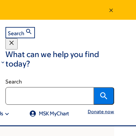
Search
What can we help you find
today?
Search
Donate now
Us
MSK MyChart