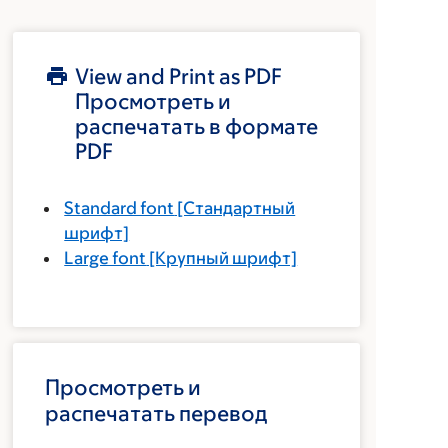
View and Print as PDF
Просмотреть и
распечатать в формате
PDF
Standard font
[Стандартный
шрифт]
Large font
[Крупный шрифт]
Просмотреть и
распечатать перевод