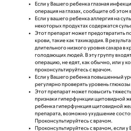
Если у Вашего ребенка глазная инфекц
операция на глазах, сообщите об этом 
Если у вашего ребенка аллергия на сул
некоторых продуктах содержатся суль
Этот препарат может предотвратить по
крови, такие как тахикардия. В результ
длительного низкого уровня сахара в к
голодающих людей. В эту группу входя
операцию, не едят, как обычно, или у 
проконсультируйтесь с врачом.
Если у Вашего ребенка повышенный уро
регулярно проверять уровень глюкозы 
Этот препарат может повысить тяжесть
признаки гиперфункции щитовидной же
ребенка гиперфункция щитовидной жел
препарата, возможно ухудшение состоя
Проконсультируйтесь с врачом.
Проконсультируйтесь с врачом, если у