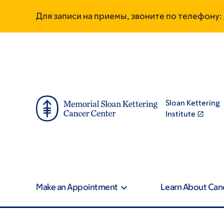
Skip
Skip
Для записи на приемы, звоните по телефону:
to
to
main
footer
content
Sloan Kettering
Institute
Make an Appointment
Learn About Can