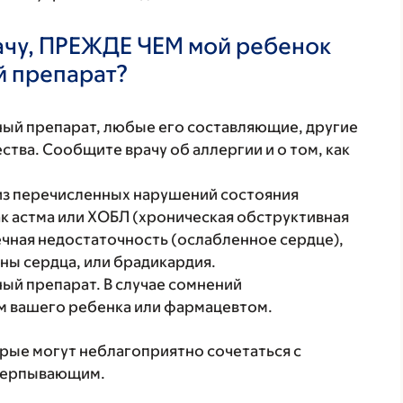
ачу, ПРЕЖДЕ ЧЕМ мой ребенок
й препарат?
нный препарат, любые его составляющие, другие
тва. Сообщите врачу об аллергии и о том, как
 из перечисленных нарушений состояния
ак астма или ХОБЛ (хроническая обструктивная
ечная недостаточность (ослабленное сердце),
ны сердца, или брадикардия.
ый препарат. В случае сомнений
м вашего ребенка или фармацевтом.
орые могут неблагоприятно сочетаться с
счерпывающим.