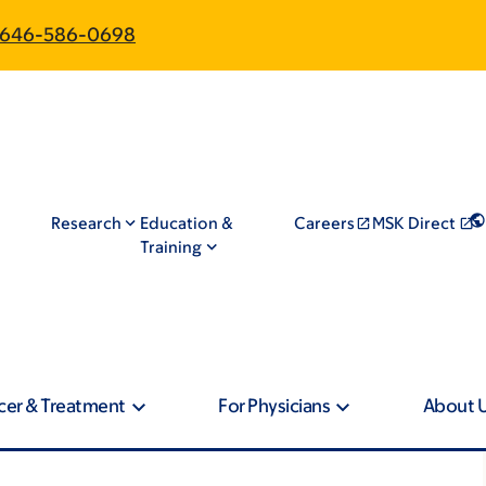
646-586-0698
Research
Education &
Careers
MSK Direct
Training
cer & Treatment
For Physicians
About 