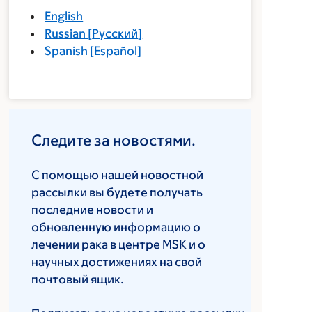
English
Russian
[
Русский
]
Spanish
[
Español
]
Следите за новостями.
С помощью нашей новостной
рассылки вы будете получать
последние новости и
обновленную информацию о
лечении рака в центре MSK и о
научных достижениях на свой
почтовый ящик.