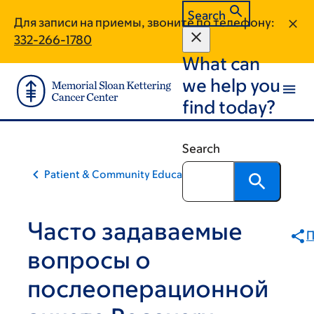
Skip
Skip
Search
Для записи на приемы, звоните по телефону:
to
to
332-266-1780
main
footer
What can
content
we help you
find today?
Search
Patient & Community Education
Часто задаваемые
П
вопросы о
послеоперационной