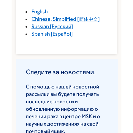
English
Chinese, Simplified
[
简体中文
]
Russian
[
Русский
]
Spanish
[
Español
]
Следите за новостями.
С помощью нашей новостной
рассылки вы будете получать
последние новости и
обновленную информацию о
лечении рака в центре MSK и о
научных достижениях на свой
почтовый ящик.