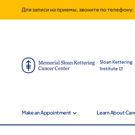
Skip
Skip
Для записи на приемы, звоните по телефону:
to
to
main
footer
content
Sloan Kettering
Institute
Make an Appointment
Learn About Can