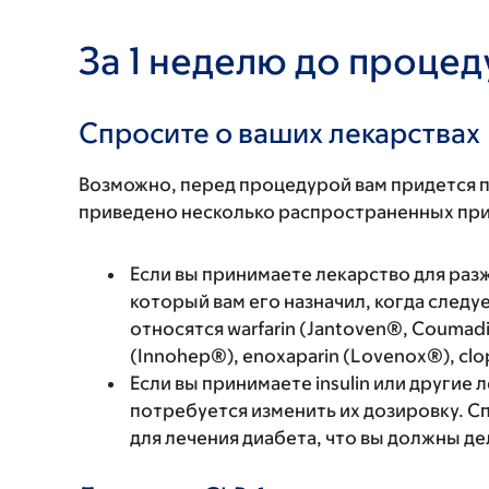
За 1 неделю до проце
Спросите о ваших лекарствах
Возможно, перед процедурой вам придется 
приведено несколько распространенных пр
Если вы принимаете лекарство для разж
который вам его назначил, когда следу
относятся warfarin (Jantoven®, Coumadin®
(Innohep®), enoxaparin (Lovenox®), clopid
Если вы принимаете insulin или другие 
потребуется изменить их дозировку. С
для лечения диабета, что вы должны д