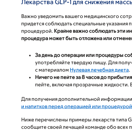
Лекарства GLP-1 для снижения масс
Важно уведомить вашего медицинского сотру
придется соблюдать специальные указания п
процедурой.
Крайне важно соблюдать эти ин
процедура может быть отложена или отмене
За день до операции или процедуры со
употребляйте твердую пищу. Для полу
с материалом
Нулевая лечебная диета
.
Ничего не пейте за 8 часов до прибытия
пейте, включая прозрачные жидкости. 
Для получения дополнительной информации
и напитков перед операцией или процедурой
Ниже перечислены примеры лекарств типа GL
сообщите своей лечащей команде обо всех п