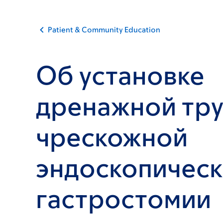
Patient & Community Education
Об установке
дренажной тру
чрескожной
эндоскопичес
гастростомии