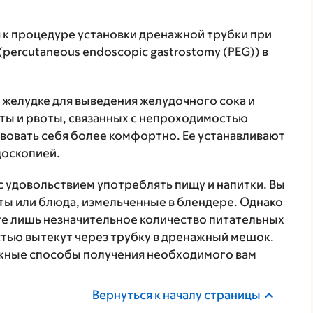
 к процедуре установки дренажной трубки при
ercutaneous endoscopic gastrostomy (PEG)) в
в желудке для выведения желудочного сока и
ты и рвоты, связанных с непроходимостью
твовать себя более комфортно. Ее устанавливают
доскопией.
с удовольствием употреблять пищу и напитки. Вы
кты или блюда, измельченные в блендере. Однако
те лишь незначительное количество питательных
стью вытекут через трубку в дренажный мешок.
ожные способы получения необходимого вам
Вернуться к началу страницы