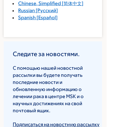
Chinese, Simplified
[
简体中文
]
Russian
[
Русский
]
Spanish
[
Español
]
Следите за новостями.
С помощью нашей новостной
рассылки вы будете получать
последние новости и
обновленную информацию о
лечении рака в центре MSK и о
научных достижениях на свой
почтовый ящик.
Подписаться на новостную рассылку