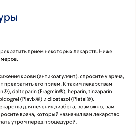
дуры
прекратить прием некоторых лекарств. Ниже
имеров.
ижения крови (антикоагулянт), спросите у врача,
ет прекратить его прием. К таким лекарствам
), dalteparin (Fragmin®), heparin, tinzaparin
ogrel (Plavix®) и cilostazol (Pletal®).
лекарства для лечения диабета, возможно, вам
просите врача, который назначил вам лекарство
елать утром перед процедурой.