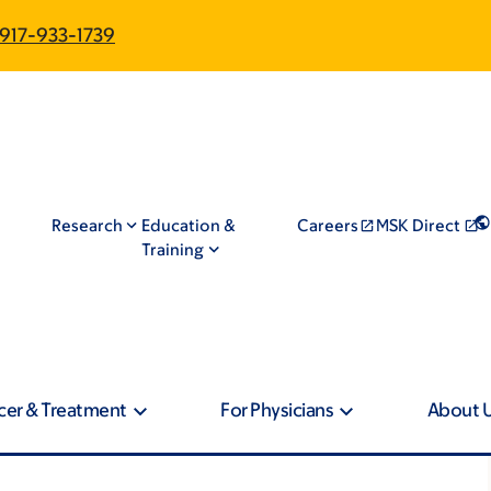
917-933-1739
Research
Education &
Careers
MSK Direct
Training
cer & Treatment
For Physicians
About 