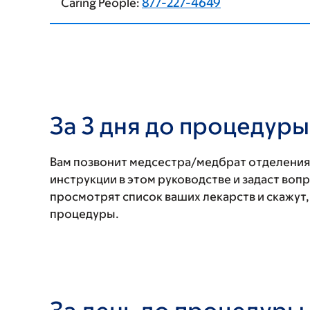
Caring People:
877-227-4649
За 3 дня до процедуры
Вам позвонит медсестра/медбрат отделения
инструкции в этом руководстве и задаст воп
просмотрят список ваших лекарств и скажут, 
процедуры.