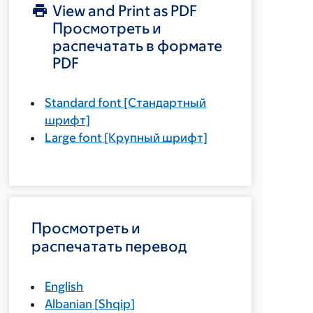
View and Print as PDF
Просмотреть и
распечатать в формате
PDF
Standard font
[Стандартный
шрифт]
Large font
[Крупный шрифт]
Просмотреть и
распечатать перевод
English
Albanian
[
Shqip
]