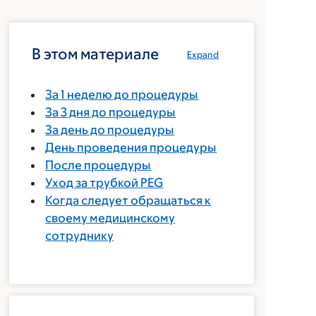
В этом материале
Expand
За 1 неделю до процедуры
За 3 дня до процедуры
За день до процедуры
День проведения процедуры
После процедуры
Уход за трубкой PEG
Когда следует обращаться к
своему медицинскому
сотруднику