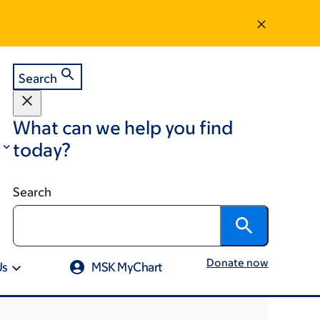
Search
What can we help you find
today?
Search
Donate now
Us
MSK MyChart