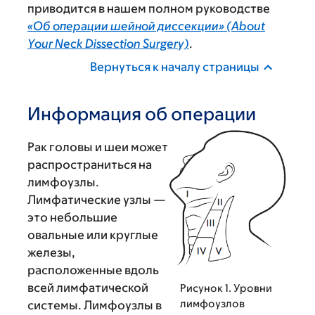
приводится в нашем полном руководстве
«Об операции шейной диссекции» (About
Your Neck Dissection Surgery)
.
Вернуться к началу страницы
Информация об операции
Рак головы и шеи может
распространиться на
лимфоузлы.
Лимфатические узлы —
это небольшие
овальные или круглые
железы,
расположенные вдоль
всей лимфатической
Рисунок 1. Уровни
лимфоузлов
системы. Лимфоузлы в