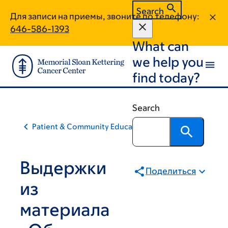
Skip
Skip
Search
Для записи на приемы, звоните по телефону:
to
to
646-586-1393
main
footer
What can
content
we help you
find today?
Search
Patient & Community Education
Выдержки
Поделиться
из
материала