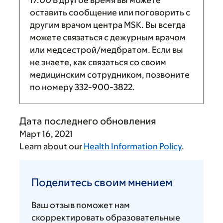
оставить сообщение или поговорить с
другим врачом центра MSK. Вы всегда
можете связаться с дежурным врачом
или медсестрой/медбратом. Если вы
не знаете, как связаться со своим
медицинским сотрудником, позвоните
по номеру
332-900-3822
.
Дата последнего обновления
Март 16, 2021
Learn about our
Health Information Policy
.
Поделитесь
своим
Поделитесь своим мнением
мнением
Ваш отзыв поможет нам
скорректировать образовательные