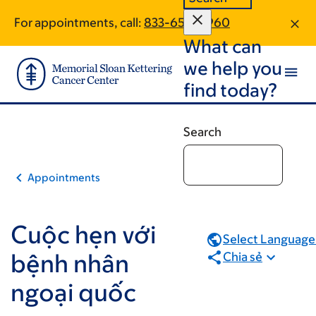
Appointment
Skip
Skip
For appointments, call:
833-655-0960
Type
to
to
What can
main
footer
content
we help you
find today?
Search
Appointments
Cuộc hẹn với
Select Language.
bệnh nhân
Chia sẻ
ngoại quốc