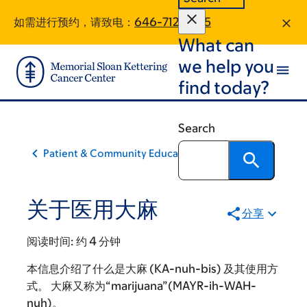
Skip
Skip
如需进行预约，请致电：
646-712-8785
to
to
What can
main
footer
content
we help you
find today?
Search
Patient & Community Education
关于医用大麻
分享
阅读时间:
约 4 分钟
本信息介绍了什么是大麻 (KA-nuh-bis) 及其使用方
式。 大麻又称为“marijuana”(MAYR-ih-WAH-
nuh)。