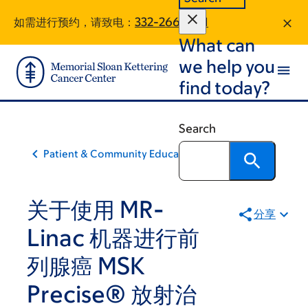
Skip
Skip
如需进行预约，请致电：
332-266-4511
to
to
What can
main
footer
content
we help you
find today?
Search
Patient & Community Education
关于使用 MR-
分享
Linac 机器进行前
列腺癌 MSK
Precise® 放射治