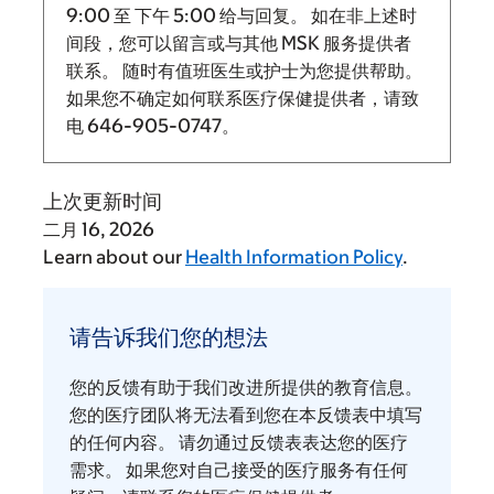
9:00
至
下午 5:00 给与回复。
如在非上述时
间段，您可以留言或与其他 MSK 服务提供者
联系。 随时有值班医生或护士为您提供帮助。
如果您不确定如何联系医疗保健提供者，请致
电
646-905-0747
。
上次更新时间
二月 16, 2026
Learn about our
Health Information Policy
.
请
告
请告诉我们您的想法
诉
我
您的反馈有助于我们改进所提供的教育信息。
们
您的医疗团队将无法看到您在本反馈表中填写
您
的任何内容。 请勿通过反馈表表达您的医疗
需求。 如果您对自己接受的医疗服务有任何
的