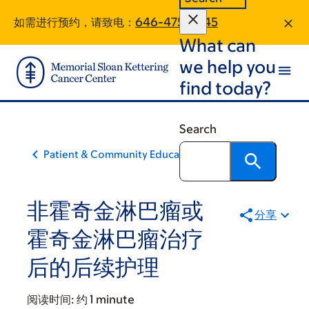
Skip
Skip
如需进行预约，请致电：
646-475-2645
to
to
What can
main
footer
content
we help you
find today?
Search
Patient & Community Education
非霍奇金淋巴瘤或
分享
霍奇金淋巴瘤治疗
后的后续护理
阅读时间:
约 1 minute