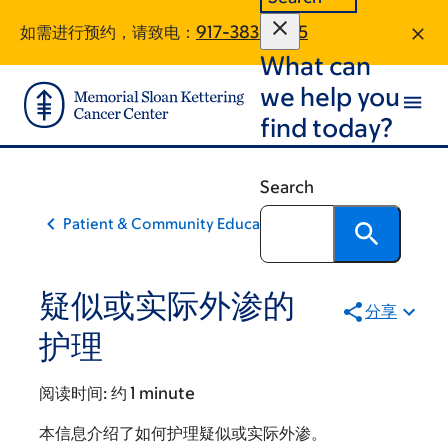
Skip
Skip
如需进行预约，请致电：
917-383-2965
to
to
What can
main
footer
content
we help you
find today?
Search
Patient & Community Education
疑似或实际外渗的
分享
护理
阅读时间:
约 1 minute
本信息介绍了如何护理疑似或实际外渗。