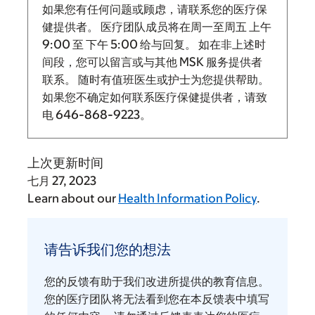
如果您有任何问题或顾虑，请联系您的医疗保
健提供者。 医疗团队成员将在周一至周五
上午
9:00
至
下午 5:00 给与回复。
如在非上述时
间段，您可以留言或与其他 MSK 服务提供者
联系。 随时有值班医生或护士为您提供帮助。
如果您不确定如何联系医疗保健提供者，请致
电
646-868-9223
。
上次更新时间
七月 27, 2023
Learn about our
Health Information Policy
.
请
告
请告诉我们您的想法
诉
我
您的反馈有助于我们改进所提供的教育信息。
们
您的医疗团队将无法看到您在本反馈表中填写