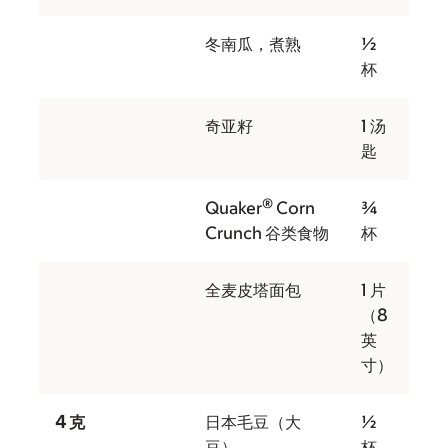
冬南瓜，煮熟
½
杯
奇亚籽
1 汤
匙
®
Quaker
Corn
¾
Crunch 谷类食物
杯
全麦皮塔面包
1 片
（8
英
寸）
4 克
日本毛豆（大
½
豆）
杯