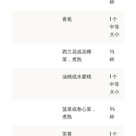
杯
香蕉
1 个
中等
大小
西兰花或花椰
½
菜，煮熟
杯
油桃或水蜜桃
1 个
中等
大小
菠菜或卷心菜，
⅔
煮熟
杯
芜菁
1 个