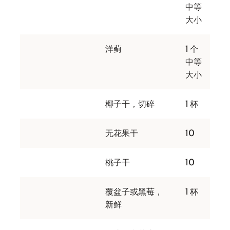
中等
大小
洋蓟
1 个
中等
大小
椰子干，切碎
1 杯
无花果干
10
桃子干
10
覆盆子或黑莓，
1 杯
新鲜