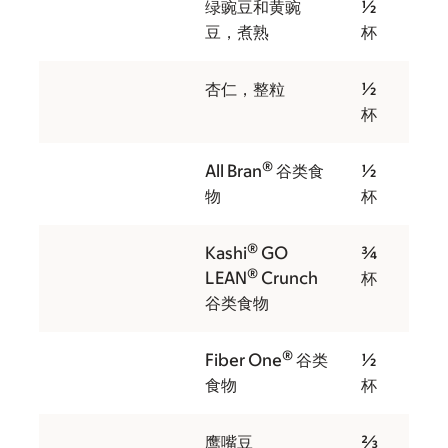
绿豌豆和黄豌
½
豆，煮熟
杯
杏仁，整粒
½
杯
®
All Bran
谷类食
½
物
杯
®
Kashi
GO
¾
®
LEAN
Crunch
杯
谷类食物
®
Fiber One
谷类
½
食物
杯
鹰嘴豆
⅔