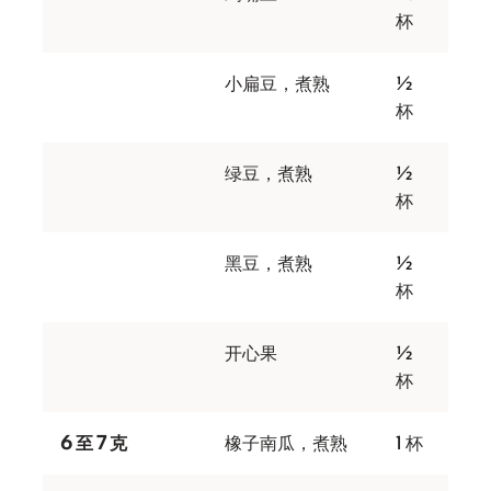
杯
小扁豆，煮熟
½
杯
绿豆，煮熟
½
杯
黑豆，煮熟
½
杯
开心果
½
杯
6 至 7 克
橡子南瓜，煮熟
1 杯