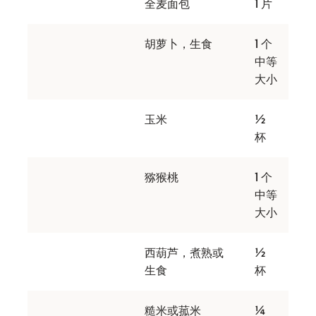
全麦面包
1 片
胡萝卜，生食
1 个
中等
大小
玉米
½
杯
猕猴桃
1 个
中等
大小
西葫芦，煮熟或
½
生食
杯
糙米或菰米
¼