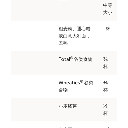
中等
大小
粗麦粉、通心粉
1 杯
或白意大利面，
煮熟
®
Total
谷类食物
¾
杯
®
Wheaties
谷类
¾
食物
杯
小麦胚芽
¼
杯