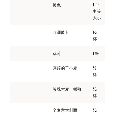
橙色
1 个
中等
大小
欧洲萝卜
½
杯
草莓
1 杯
碾碎的干小麦
⅓
杯
珍珠大麦，煮熟
½
杯
全麦意大利面
½