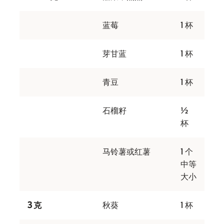
蓝莓
1 杯
芽甘蓝
1 杯
青豆
1 杯
石榴籽
½
杯
马铃薯或红薯
1 个
中等
大小
3 克
秋葵
1 杯