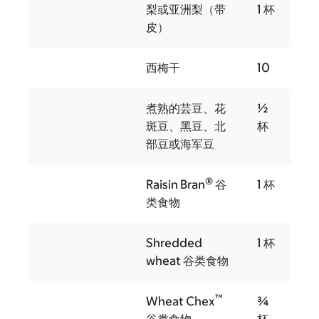
梨或亚洲梨（带
1 杯
皮）
西梅干
10
煮熟的芸豆、花
½
斑豆、黑豆、北
杯
部豆或海军豆
®
Raisin Bran
谷
1 杯
类食物
Shredded
1 杯
wheat 谷类食物
™
Wheat Chex
¾