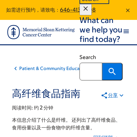
Skip
Skip
如需进行预约，请致电：
646-413-7808
to
to
What can
main
footer
content
we help you
find today?
Search
Patient & Community Education
高纤维食品指南
分享
阅读时间:
约 2 分钟
本信息介绍了什么是纤维。 还列出了高纤维食品、
食用份量以及一份食物中的纤维含量。