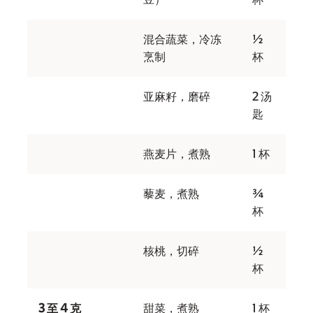
混合蔬菜，冷冻
½
烹制
杯
亚麻籽，磨碎
2 汤
匙
燕麦片，煮熟
1 杯
藜麦，煮熟
¾
杯
核桃，切碎
½
杯
3 至 4 克
甜菜，煮熟
1 杯