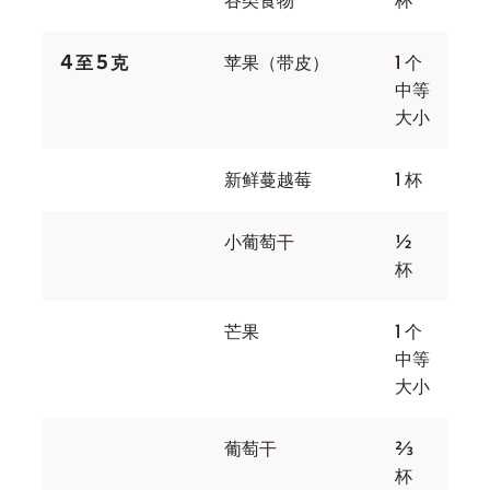
谷类食物
杯
4 至 5 克
苹果（带皮）
1 个
中等
大小
新鲜蔓越莓
1 杯
小葡萄干
½
杯
芒果
1 个
中等
大小
葡萄干
⅔
杯