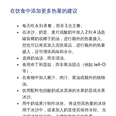
在饮食中添加更多热量的建议
每天吃 6 到 8 餐，而非 3 次主餐。
在冰沙、奶昔、麦片或酸奶中加入 2 到 4 汤匙
罐装椰奶或椰子奶油，进行额外的热量摄入。
您也可以将其加入泥状菜品，进行额外的热量
摄入，还可增添风味和水分。
选择奶油汤，而非清汤。
食用布丁和蛋挞，而非果冻甜点（例如 Jell-O
等）。
在食物中加入酱汁、肉汁、黄油或额外的植物
油。
饮用配料包括酸奶或冰淇淋的水果奶昔或水果
冰沙。
用牛奶或果汁制作冰块。 将这些高热量的冰块
用于冰沙中，或者加入奶昔使其保持冷却。 当