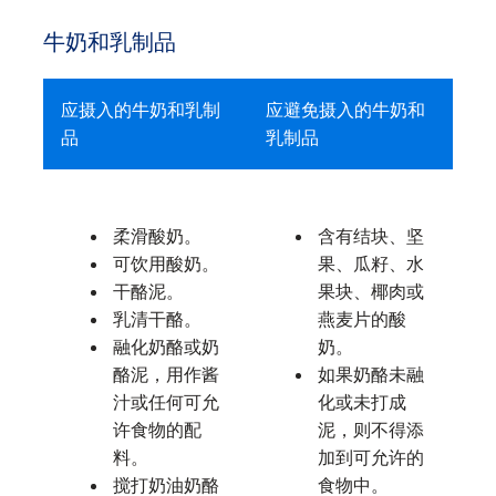
牛奶和乳制品
应摄入的牛奶和乳制
应避免摄入的牛奶和
品
乳制品
柔滑酸奶。
含有结块、坚
可饮用酸奶。
果、瓜籽、水
干酪泥。
果块、椰肉或
乳清干酪。
燕麦片的酸
融化奶酪或奶
奶。
酪泥，用作酱
如果奶酪未融
汁或任何可允
化或未打成
许食物的配
泥，则不得添
料。
加到可允许的
搅打奶油奶酪
食物中。