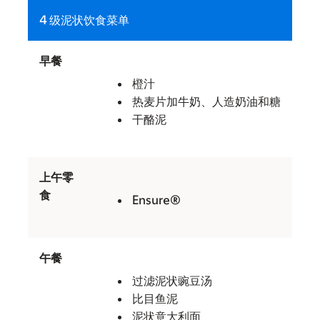
4 级泥状饮食菜单
早餐
橙汁
热麦片加牛奶、人造奶油和糖
干酪泥
上午零
食
Ensure®
午餐
过滤泥状豌豆汤
比目鱼泥
泥状意大利面