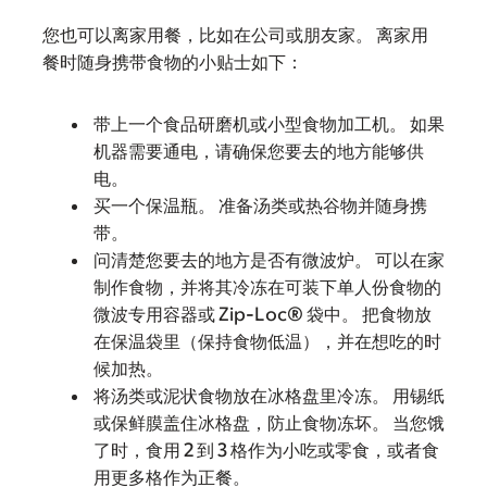
您也可以离家用餐，比如在公司或朋友家。 离家用
餐时随身携带食物的小贴士如下：
带上一个食品研磨机或小型食物加工机。 如果
机器需要通电，请确保您要去的地方能够供
电。
买一个保温瓶。 准备汤类或热谷物并随身携
带。
问清楚您要去的地方是否有微波炉。 可以在家
制作食物，并将其冷冻在可装下单人份食物的
微波专用容器或 Zip-Loc® 袋中。 把食物放
在保温袋里（保持食物低温），并在想吃的时
候加热。
将汤类或泥状食物放在冰格盘里冷冻。 用锡纸
或保鲜膜盖住冰格盘，防止食物冻坏。 当您饿
了时，食用 2 到 3 格作为小吃或零食，或者食
用更多格作为正餐。