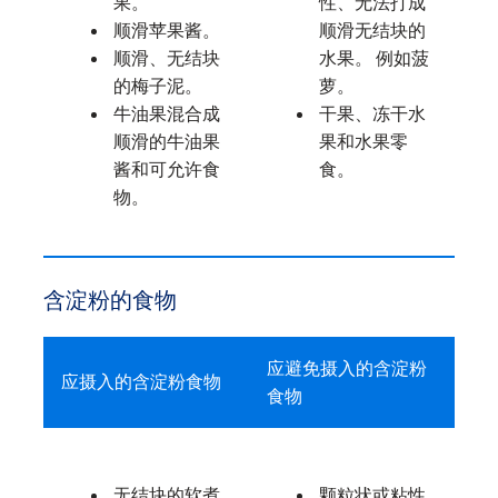
果。
性、无法打成
顺滑苹果酱。
顺滑无结块的
顺滑、无结块
水果。 例如菠
的梅子泥。
萝。
牛油果混合成
干果、冻干水
顺滑的牛油果
果和水果零
酱和可允许食
食。
物。
含淀粉的食物
应避免摄入的含淀粉
应摄入的含淀粉食物
食物
无结块的软煮
颗粒状或粘性