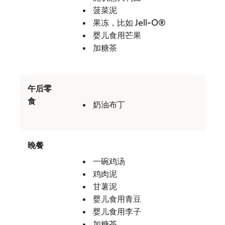
菠菜泥
果冻，比如 Jell-O®
婴儿食用芒果
加糖茶
午后零
食
奶油布丁
晚餐
一碗鸡汤
鸡肉泥
甘薯泥
婴儿食用青豆
婴儿食用李子
加糖茶