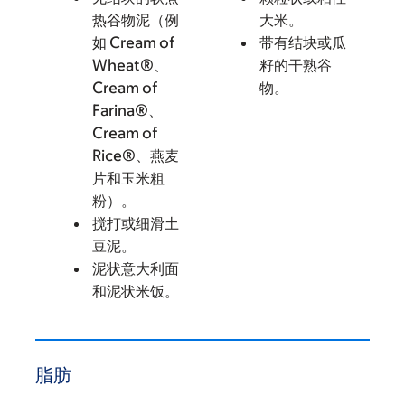
热谷物泥（例
大米。
如 Cream of
带有结块或瓜
Wheat®、
籽的干熟谷
Cream of
物。
Farina®、
Cream of
Rice®、燕麦
片和玉米粗
粉）。
搅打或细滑土
豆泥。
泥状意大利面
和泥状米饭。
脂肪