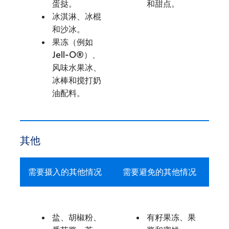
蛋挞。
和甜点。
冰淇淋、冰棍
和沙冰。
果冻（例如
Jell-O®）、
风味水果冰、
冰棒和搅打奶
油配料。
其他
需要摄入的其他情况
需要避免的其他情况
盐、胡椒粉、
有籽果冻、果