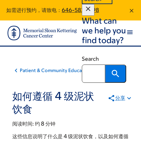
Skip
Skip
如需进行预约，请致电：
646-583-1098
to
to
What can
main
footer
content
we help you
find today?
Search
Patient & Community Education
如何遵循 4 级泥状
分享
饮食
阅读时间:
约 8 分钟
这些信息说明了什么是 4 级泥状饮食，以及如何遵循