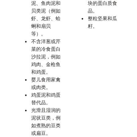
泥、鱼肉泥和
块的蛋白质食
贝类泥（例如
品。
虾、龙虾、蛤
整粒坚果和瓜
蜊和扇贝
籽。
等）。
不含洋葱或芹
菜的冷食蛋白
沙拉泥，例如
鸡肉、金枪鱼
和鸡蛋。
婴儿食用家禽
或肉类。
鸡蛋泥和鸡蛋
替代品。
光滑且湿润的
泥状豆类，例
如煮熟的豆类
或扁豆。