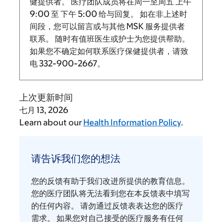
健提供者。 医疗团队成员将在周一至周五
上午
9:00
至
下午 5:00 给与回复。
如在非上述时
间段，您可以留言或与其他 MSK 服务提供者
联系。 随时有值班医生或护士为您提供帮助。
如果您不确定如何联系医疗保健提供者，请致
电
332-900-2667
。
上次更新时间
七月 13, 2026
Learn about our
Health Information Policy
.
请
告
请告诉我们您的想法
诉
我
您的反馈有助于我们改进所提供的教育信息。
们
您的医疗团队将无法看到您在本反馈表中填写
您
的任何内容。 请勿通过反馈表表达您的医疗
需求。 如果您对自己接受的医疗服务有任何
的