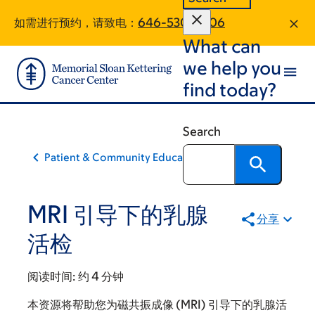
Skip
Skip
如需进行预约，请致电：
646-530-6506
to
to
What can
main
footer
content
we help you
find today?
Search
Patient & Community Education
MRI 引导下的乳腺
分享
活检
阅读时间:
约 4 分钟
本资源将帮助您为磁共振成像 (MRI) 引导下的乳腺活