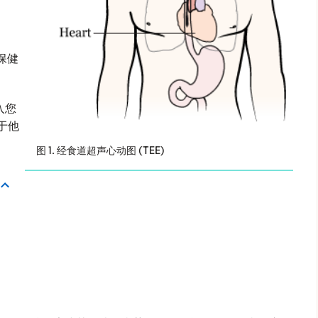
保健
。
入您
于他
图 1. 经食道超声心动图 (TEE)