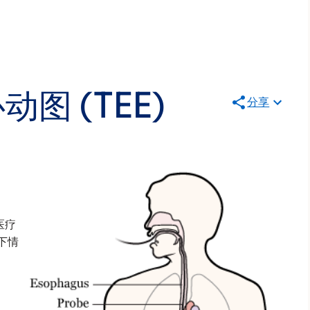
图 (TEE)
分享
图
医疗
下情