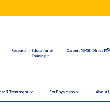
Research
Education &
Careers
MSK Direct
Training
cer & Treatment
For Physicians
About 