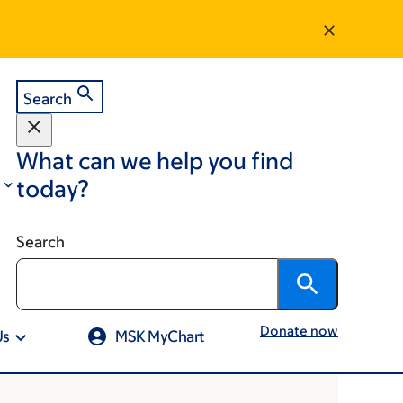
Search
What can we help you find
today?
Search
Donate now
Us
MSK MyChart