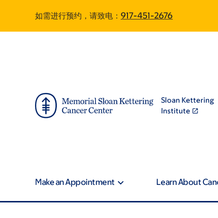
Skip
Skip
如需进行预约，请致电：
917-451-2676
to
to
main
footer
content
Sloan Kettering
Institute
Make an Appointment
Learn About Can