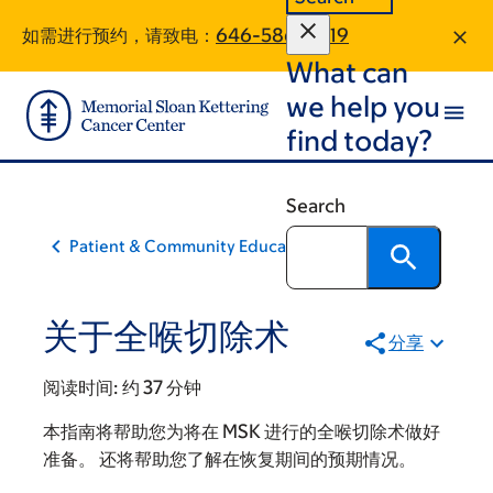
Skip
Skip
如需进行预约，请致电：
646-586-0819
to
to
What can
main
footer
content
we help you
find today?
Search
Patient & Community Education
关于全喉切除术
分享
阅读时间:
约 37 分钟
本指南将帮助您为将在 MSK 进行的全喉切除术做好
准备。 还将帮助您了解在恢复期间的预期情况。