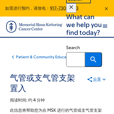
Skip
Skip
如需进行预约，请致电：
917-730-9823
to
to
What can
main
footer
content
we help you
find today?
Search
Patient & Community Education
气管或支气管支架
分享
置入
阅读时间:
约 4 分钟
此信息将帮助您为在 MSK 进行的气管或支气管支架