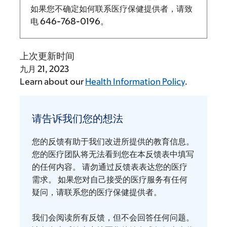
如果您不确定如何联系医疗保健提供者，请致
电
646-768-0196
。
上次更新时间
九月 21, 2023
Learn about our
Health Information Policy
.
请
告
请告诉我们您的想法
诉
我
您的反馈有助于我们改进所提供的教育信息。
们
您的医疗团队将无法看到您在本反馈表中填写
您
的任何内容。 请勿通过反馈表表达您的医疗
需求。 如果您对自己接受的医疗服务有任何
的
疑问，请联系您的医疗保健提供者。
想
法
我们会阅读所有反馈，但不会回答任何问题。