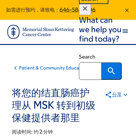
Skip
Skip
如需进行预约，请致电：
646-586-1206
to
to
What can
main
footer
content
we help you
find today?
Search
Patient & Community Education
将您的结直肠癌护
分享
理从 MSK 转到初级
保健提供者那里
阅读时间:
约 2 分钟