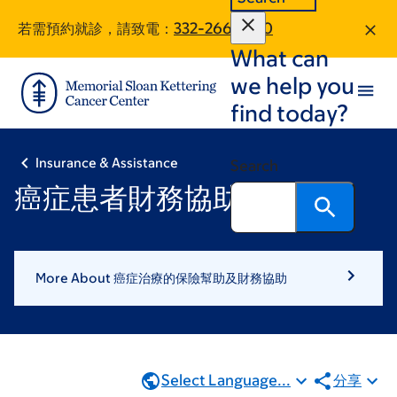
Skip
Skip
若需預約就診，請致電：
332-266-1360
to
to
What can
main
footer
content
we help you
find today?
Insurance & Assistance
Search
癌症患者財務協助計劃
More About 癌症治療的保險幫助及財務協助
Select Language...
分享