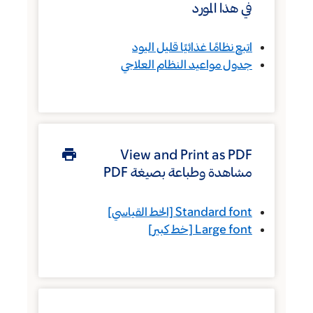
في هذا المورد
اتبع نظامًا غذائيًا قليل اليود
جدول مواعيد النظام العلاجي
View and Print as PDF
مشاهدة وطباعة بصيغة PDF
Standard font
[الخط القياسي]
Large font
[خط كبير]