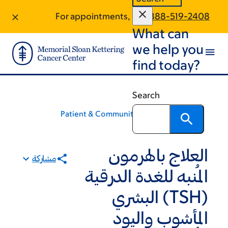
Skip
Skip
For appointments, call:
888-519-2408
to
to
What can
footer
main
content
we help you
find today?
Search
Patient & Community Education
العلاج بالهرمون
مشاركة
المُنبه للغدة الدرقية
(TSH) البشري
المأشوب واليود