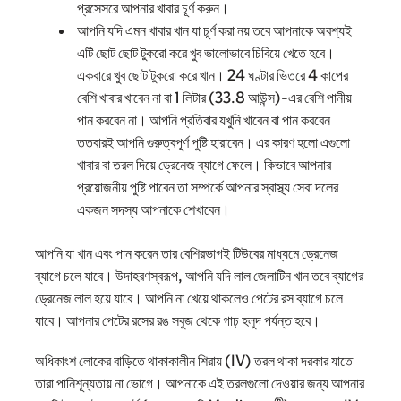
প্রসেসরে আপনার খাবার চূর্ণ করুন।
আপনি যদি এমন খাবার খান যা চূর্ণ করা নয় তবে আপনাকে অবশ্যই
এটি ছোট ছোট টুকরো করে খুব ভালোভাবে চিবিয়ে খেতে হবে।
একবারে খুব ছোট টুকরো করে খান। 24 ঘণ্টার ভিতরে 4 কাপের
বেশি খাবার খাবেন না বা 1 লিটার (33.8 আউন্স)-এর বেশি পানীয়
পান করবেন না। আপনি প্রতিবার যখুনি খাবেন বা পান করবেন
ততবারই আপনি গুরুত্বপূর্ণ পুষ্টি হারাবেন। এর কারণ হলো এগুলো
খাবার বা তরল দিয়ে ড্রেনেজ ব্যাগে ফেলে। কিভাবে আপনার
প্রয়োজনীয় পুষ্টি পাবেন তা সম্পর্কে আপনার স্বাস্থ্য সেবা দলের
একজন সদস্য আপনাকে শেখাবেন।
আপনি যা খান এবং পান করেন তার বেশিরভাগই টিউবের মাধ্যমে ড্রেনেজ
ব্যাগে চলে যাবে। উদাহরণস্বরূপ, আপনি যদি লাল জেলাটিন খান তবে ব্যাগের
ড্রেনেজ লাল হয়ে যাবে। আপনি না খেয়ে থাকলেও পেটের রস ব্যাগে চলে
যাবে। আপনার পেটের রসের রঙ সবুজ থেকে গাঢ় হলুদ পর্যন্ত হবে।
অধিকাংশ লোকের বাড়িতে থাকাকালীন শিরায় (IV) তরল থাকা দরকার যাতে
তারা পানিশূন্যতায় না ভোগে। আপনাকে এই তরলগুলো দেওয়ার জন্য আপনার