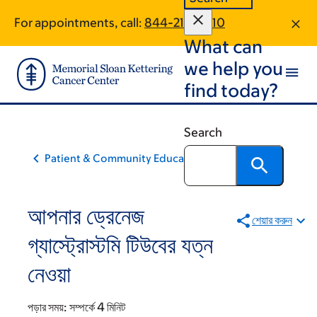
Skip
Skip
For appointments, call:
844-212-0810
to
to
What can
main
footer
content
we help you
find today?
Search
Patient & Community Education
আপনার ড্রেনেজ
শেয়ার করুন
গ্যাস্ট্রোস্টমি টিউবের যত্ন
নেওয়া
পড়ার সময়:
সম্পর্কে 4 মিনিট