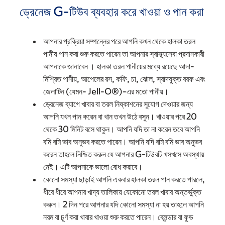
ড্রেনেজ G-টিউব ব্যবহার করে খাওয়া ও পান করা
আপনার প্রক্রিয়া সম্পন্নের পরে আপনি কখন থেকে হালকা তরল
পানীয় পান করা শুরু করতে পারেন তা আপনার স্বাস্থ্যসেবা প্রদানকারী
আপনাকে জানাবেন । হালকা তরল পানীয়ের মধ্যে রয়েছে আদা-
মিশ্রিত পানীয়, আপেলের রস, কফি, চা, ঝোল, স্বাদযুক্ত বরফ এবং
জেলাটিন (যেমন- Jell-O®)-এর মতো পানীয়।
ড্রেনেজ ব্যাগে খাবার বা তরল নিষ্কাশনের সুযোগ দেওয়ার জন্য
আপনি যখন পান করেন বা খান তখন উঠে বসুন। খাওয়ার পরে 20
থেকে 30 মিনিট বসে থাকুন। আপনি যদি তা না করেন তবে আপনি
বমি বমি ভাব অনুভব করতে পারেন। আপনি যদি বমি বমি ভাব অনুভব
করেন তাহলে নিশ্চিত করুন যে আপনার G-টিউবটি খসখসে অবস্থায়
নেই। এটি আপনাকে ভালো বোধ করাবে।
কোনো সমস্যা ছাড়াই আপনি একবার হালকা তরল পান করতে পারলে,
ধীরে ধীরে আপনার খাদ্য তালিকায় যেকোনো তরল খাবার অন্তর্ভুক্ত
করুন। 2 দিন পরে আপনার যদি কোনো সমস্যা না হয় তাহলে আপনি
নরম বা চূর্ণ করা খাবার খাওয়া শুরু করতে পারেন। ব্লেন্ডার বা ফুড