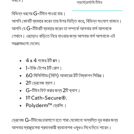
করাবে।
গ্যাস্ট্রোস্টমি টিউব
বিভিন্ন ধরনের G-টিউব পাওয়া যায়।
আপনি কোনটি ব্যবহার করেন তার উপর ভিত্তি করে, বিভিন্ন সংযোগ থাকবে।
আপনি যে G-টিউবটি ব্যবহার করেন তা সম্পর্কে আপনার নার্স আপনাকে
শেখাবে। এছাড়াও বাড়িতে নিয়ে যাওয়ার জন্য আপনার নার্স আপনাকে এই
সরঞ্জামগুলো দেবেন:
4 x 4 গজের 1টি বক্স।
1-ইঞ্চি টেপের 1টি রোল।
60 মিলিলিটার (মিলি) আকারের 1টি নিষ্কাশন সিরিঞ্জ।
2টি ড্রেনেজ ব্যাগ।
G-টিউব ফিট করার জন্য 2টি ক্যাপ।
1টি Cath-Secure®.
Polyderm™ ড্রেসিং।
ড্রেনেজ G-টিউবের চারপাশে হতে পারা যেকোনো অস্বস্তি দূর করার জন্য
আপনার স্বাস্থ্যসেবা প্রদানকারী ব্যথানাশক ওষুধও লিখে দিতে পারেন।