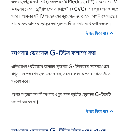
®
একটি ইমপ্লান্ট করা পোর্ট (যেমন- একটি Mediport
) বা অন্যান্য IV
অ্যাক্সেস যেমন- সেন্ট্রাল ভেনাস ক্যাথেটার (CVC)-এর প্রয়োজন থাকতে
পারে। আপনার যদি IV অ্যাক্সেসের প্রয়োজন হয় তাহলে আপনি হাসপাতালে
থাকার সময় আপনার স্বাস্থ্যসেবা প্রদানকারী আপনার সাথে কথা বলবেন।
উপরে ফিরে যান
আপনার ড্রেনেজ G-টিউব ক্লাম্প করা
এস্পিরেশন প্রতিরোধে আপনার ড্রেনেজ G-টিউব রাতে সবসময় খোলা
রাখুন। এস্পিরেশন হলো যখন খাবার, তরল বা লালা আপনার শ্বাসনালীতে
প্রবেশ করে।
প্রথম সপ্তাহে আপনি আপনার ওষুধ সেবন ব্যতীত ড্রেনেজ G-টিউবটি
ক্লাম্প করবেন না।
উপরে ফিরে যান
আপনার ড্রেনেজ G-টিউব দিয়ে ওষুধ খাওয়া