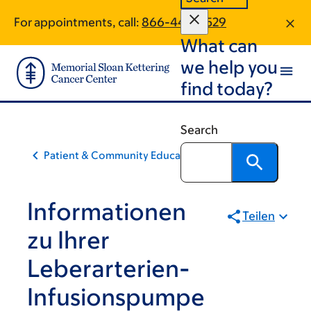
Skip
Skip
For appointments, call:
866-443-0529
to
to
What can
main
footer
content
we help you
find today?
Search
Patient & Community Education
Informationen
Teilen
zu Ihrer
Leberarterien-
Infusionspumpe