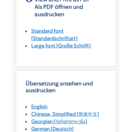
Als PDF öffnen und
ausdrucken
Standard font
[Standardschriftart]
Large font
[Große Schrift]
Übersetzung ansehen und
ausdrucken
English
Chinese, Simplified
[
简体中文
]
Georgian
[
ქართული ენა
]
German
[
Deutsch
]