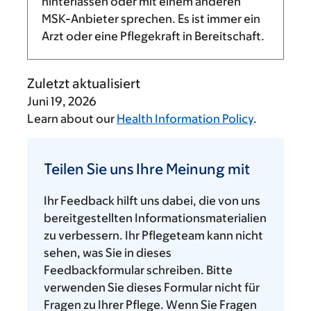
hinterlassen oder mit einem anderen
MSK-Anbieter sprechen. Es ist immer ein
Arzt oder eine Pflegekraft in Bereitschaft.
Zuletzt aktualisiert
Juni 19, 2026
Learn about our
Health Information Policy
.
Teilen
Sie
Teilen Sie uns Ihre Meinung mit
uns
Ihre
Ihr Feedback hilft uns dabei, die von uns
Meinung
bereitgestellten Informationsmaterialien
mit
zu verbessern. Ihr Pflegeteam kann nicht
sehen, was Sie in dieses
Feedbackformular schreiben. Bitte
verwenden Sie dieses Formular nicht für
Fragen zu Ihrer Pflege. Wenn Sie Fragen