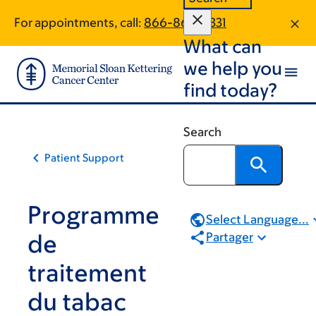
Skip
Skip
For appointments, call:
866-868-9331
to
to
What can
main
footer
content
we help you
find today?
Search
Patient Support
Programme
Select Language...
de
Partager
traitement
du tabac