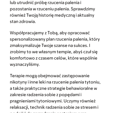
lub utrudnić próbę rzucenia palenia i
pozostania w rzuceniu palenia. Sprawdzimy
również Twoją historię medyczną i aktualny
stan zdrowia.
Współpracujemy z Tobą, aby opracować
spersonalizowany plan rzucenia palenia, który
zmaksymalizuje Twoje szanse na sukces. I
zrobimy to we własnym tempie, abyś czuł się
komfortowo z czasem celów, które wspólnie
wyznaczyliśmy.
Terapie mogą obejmować zastępowanie
nikotyny i inne leki na rzucenie palenia tytoniu,
a także praktyczne strategie behawioralne w
zakresie radzenia sobie z popędami i
pragnieniami tytoniowymi. Uczymy również
relaksacji, technik radzenia sobie ze stresem i