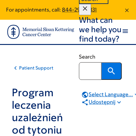
Skip
Skip
For appointments, call:
844-295-0331
to
to
What can
main
footer
content
we help you
find today?
Search
Patient Support
Program
Select Language...
leczenia
Udostępnij
uzależnień
od tytoniu