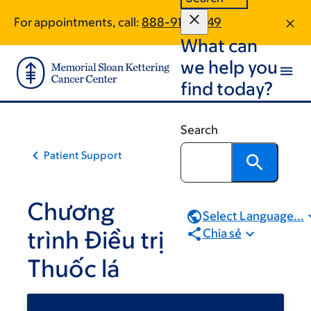
Skip
Skip
For appointments, call:
888-912-5249
to
to
What can
main
footer
content
we help you
find today?
Search
Patient Support
Chương
Select Language...
trình Điều trị
Chia sẻ
Thuốc lá