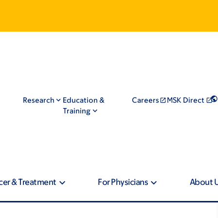
Research
Education &
Careers
MSK Direct
Training
cer & Treatment
For Physicians
About 