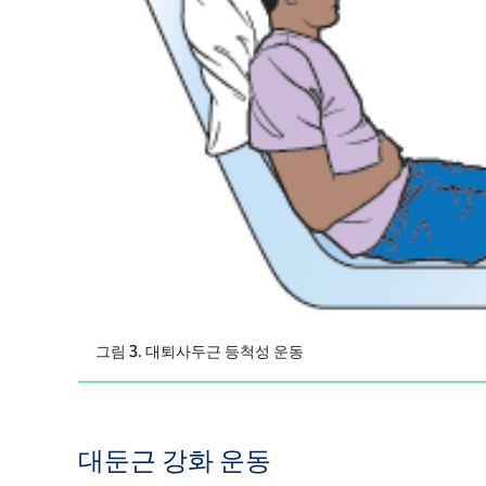
그림 3. 대퇴사두근 등척성 운동
대둔근 강화 운동