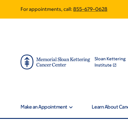
Skip
Skip
For appointments, call:
855-679-0628
to
to
main
footer
content
Sloan Kettering
Institute
Make an Appointment
Learn About Can