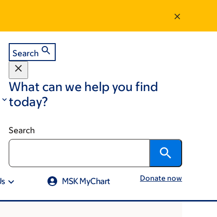
Search
What can we help you find
today?
Search
Donate now
Us
MSK MyChart