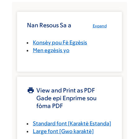
Nan Resous Sa a
Expand
Konsèy pou Fè Egzèsis
Men egzèsis yo
View and Print as PDF
Gade epi Enprime sou
fòma PDF
Standard font
[Karaktè Estanda]
Large font
[Gwo karaktè]