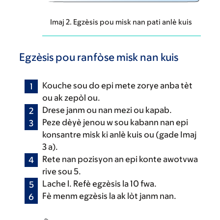
Imaj 2. Egzèsis pou misk nan pati anlè kuis
Egzèsis pou ranfòse misk nan kuis
Kouche sou do epi mete zorye anba tèt
ou ak zepòl ou.
Drese janm ou nan mezi ou kapab.
Peze dèyè jenou w sou kabann nan epi
konsantre misk ki anlè kuis ou (gade Imaj
3 a).
Rete nan pozisyon an epi konte awotvwa
rive sou 5.
Lache l. Refè egzèsis la 10 fwa.
Fè menm egzèsis la ak lòt janm nan.