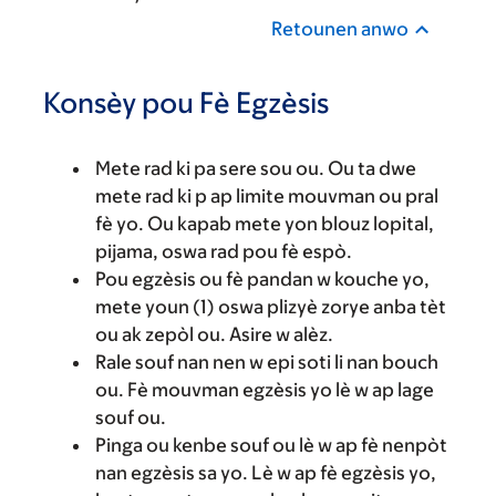
Retounen anwo
Konsèy pou Fè Egzèsis
Mete rad ki pa sere sou ou. Ou ta dwe
mete rad ki p ap limite mouvman ou pral
fè yo. Ou kapab mete yon blouz lopital,
pijama, oswa rad pou fè espò.
Pou egzèsis ou fè pandan w kouche yo,
mete youn (1) oswa plizyè zorye anba tèt
ou ak zepòl ou. Asire w alèz.
Rale souf nan nen w epi soti li nan bouch
ou. Fè mouvman egzèsis yo lè w ap lage
souf ou.
Pinga ou kenbe souf ou lè w ap fè nenpòt
nan egzèsis sa yo. Lè w ap fè egzèsis yo,