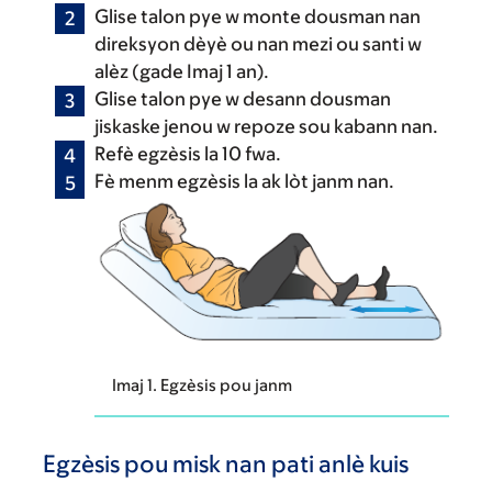
Glise talon pye w monte dousman nan
direksyon dèyè ou nan mezi ou santi w
alèz (gade Imaj 1 an).
Glise talon pye w desann dousman
jiskaske jenou w repoze sou kabann nan.
Refè egzèsis la 10 fwa.
Fè menm egzèsis la ak lòt janm nan.
Imaj 1. Egzèsis pou janm
Egzèsis pou misk nan pati anlè kuis