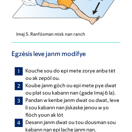
Imaj 5. Ranfòsman misk nan ranch
Egzèsis leve janm modifye
Kouche sou do epi mete zorye anba tèt
ou ak zepòl ou.
Koube janm gòch ou epi mete pye dwat
ou plat sou kabann nan (gade Imaj 6 la).
Pandan w kenbe janm dwat ou dwat, leve
li sou kabann nan jiskaske jenou w yo
flòch youn ak lòt
Desann janm dwat ou tou dousman sou
kabann nan epi lache janm nan.