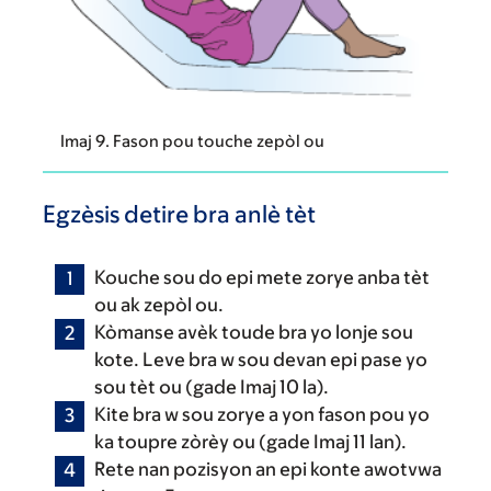
Imaj 9. Fason pou touche zepòl ou
Egzèsis detire bra anlè tèt
Kouche sou do epi mete zorye anba tèt
ou ak zepòl ou.
Kòmanse avèk toude bra yo lonje sou
kote. Leve bra w sou devan epi pase yo
sou tèt ou (gade Imaj 10 la).
Kite bra w sou zorye a yon fason pou yo
ka toupre zòrèy ou (gade Imaj 11 lan).
Rete nan pozisyon an epi konte awotvwa