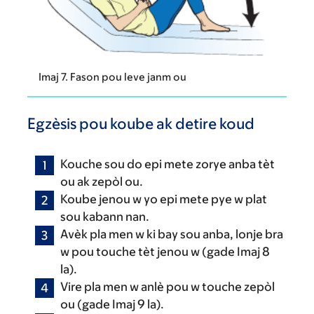
Imaj 7. Fason pou leve janm ou
Egzèsis pou koube ak detire koud
Kouche sou do epi mete zorye anba tèt
ou ak zepòl ou.
Koube jenou w yo epi mete pye w plat
sou kabann nan.
Avèk pla men w ki bay sou anba, lonje bra
w pou touche tèt jenou w (gade Imaj 8
la).
Vire pla men w anlè pou w touche zepòl
ou (gade Imaj 9 la).