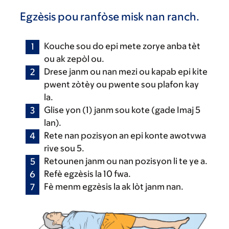
Egzèsis pou ranfòse misk nan ranch.
Kouche sou do epi mete zorye anba tèt
ou ak zepòl ou.
Drese janm ou nan mezi ou kapab epi kite
pwent zòtèy ou pwente sou plafon kay
la.
Glise yon (1) janm sou kote (gade Imaj 5
lan).
Rete nan pozisyon an epi konte awotvwa
rive sou 5.
Retounen janm ou nan pozisyon li te ye a.
Refè egzèsis la 10 fwa.
Fè menm egzèsis la ak lòt janm nan.