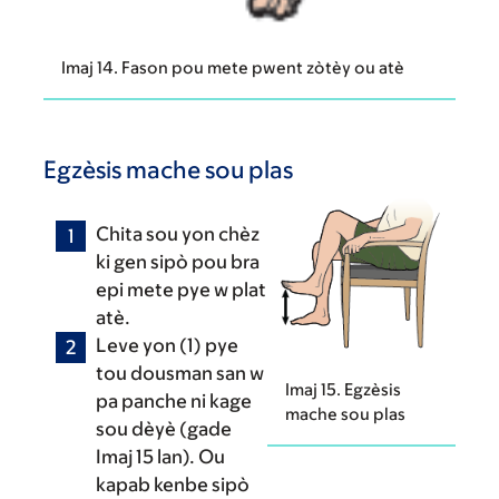
Imaj 14. Fason pou mete pwent zòtèy ou atè
Egzèsis mache sou plas
Chita sou yon chèz
ki gen sipò pou bra
epi mete pye w plat
atè.
Leve yon (1) pye
tou dousman san w
Imaj 15. Egzèsis
pa panche ni kage
mache sou plas
sou dèyè (gade
Imaj 15 lan). Ou
kapab kenbe sipò