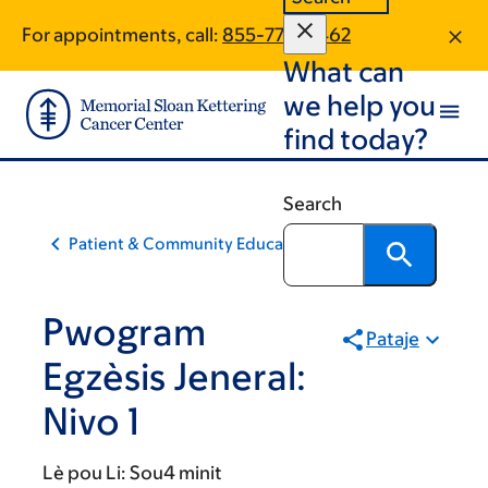
Skip
Skip
For appointments, call:
855-776-0462
to
to
What can
main
footer
content
we help you
find today?
Search
Patient & Community Education
Pwogram
Pataje
Egzèsis Jeneral:
Nivo 1
Lè pou Li:
Sou4 minit