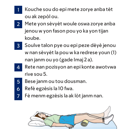
Kouche sou do epi mete zorye anba tèt
ou ak zepòl ou.
Mete yon sèvyèt woule oswa zorye anba
jenou w yon fason pou yo ka yon tijan
koube.
Soulve talon pye ou epi peze dèyè jenou
w nan sèvyèt la pou w ka redrese youn (1)
nan janm ou yo (gade Imaj 2 a).
Rete nan pozisyon an epi konte awotvwa
rive sou 5.
Bese janm ou tou dousman.
Refè egzèsis la 10 fwa.
Fè menm egzèsis la ak lòt janm nan.