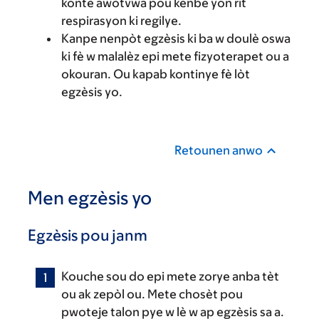
konte awotvwa pou kenbe yon rit
respirasyon ki regilye.
Kanpe nenpòt egzèsis ki ba w doulè oswa
ki fè w malalèz epi mete fizyoterapet ou a
okouran. Ou kapab kontinye fè lòt
egzèsis yo.
Retounen anwo
Men egzèsis yo
Egzèsis pou janm
Kouche sou do epi mete zorye anba tèt
ou ak zepòl ou. Mete chosèt pou
pwoteje talon pye w lè w ap egzèsis sa a.