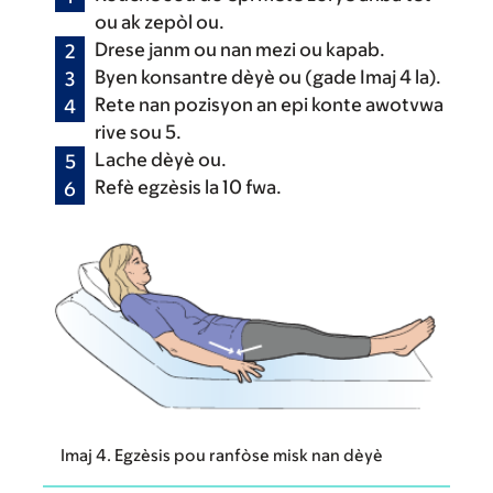
ou ak zepòl ou.
Drese janm ou nan mezi ou kapab.
Byen konsantre dèyè ou (gade Imaj 4 la).
Rete nan pozisyon an epi konte awotvwa
rive sou 5.
Lache dèyè ou.
Refè egzèsis la 10 fwa.
Imaj 4. Egzèsis pou ranfòse misk nan dèyè