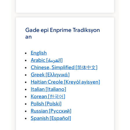
Gade epi Enprime Tradiksyon
an
English
Arabic
[
العربية
]
Chinese, Simplified
[
简体中文
]
Greek
[
Ελληνικά
]
Haitian Creole
[
Kreyòl ayisyen
]
Italian
[
Italiano
]
Korean
[
한국어
]
Polish
[
Polski
]
Russian
[
Русский
]
Spanish
[
Español
]