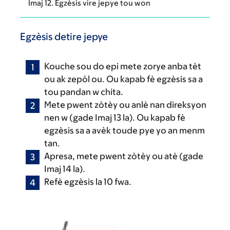
Imaj 12. Egzèsis vire jepye tou won
Egzèsis detire jepye
Kouche sou do epi mete zorye anba tèt
ou ak zepòl ou. Ou kapab fè egzèsis sa a
tou pandan w chita.
Mete pwent zòtèy ou anlè nan direksyon
nen w (gade Imaj 13 la). Ou kapab fè
egzèsis sa a avèk toude pye yo an menm
tan.
Apresa, mete pwent zòtèy ou atè (gade
Imaj 14 la).
Refè egzèsis la 10 fwa.