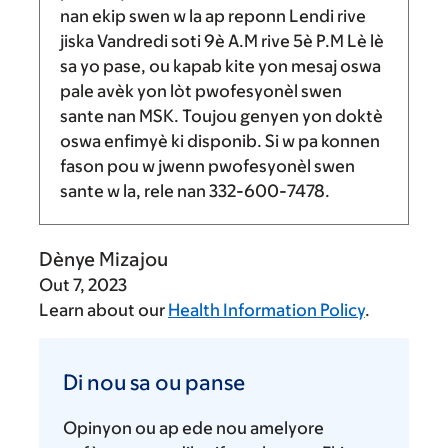
nan ekip swen w la ap reponn Lendi rive
jiska Vandredi soti
9è A.M
rive
5è P.M
Lè lè
sa yo pase, ou kapab kite yon mesaj oswa
pale avèk yon lòt pwofesyonèl swen
sante nan MSK. Toujou genyen yon doktè
oswa enfimyè ki disponib. Si w pa konnen
fason pou w jwenn pwofesyonèl swen
sante w la, rele nan
332-600-7478
.
Dènye Mizajou
Out 7, 2023
Learn about our
Health Information Policy
.
Di
nou
Di nou sa ou panse
sa
ou
Opinyon ou ap ede nou amelyore