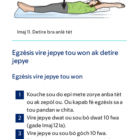
Imaj 11. Detire bra anlè tèt
Egzèsis vire jepye tou won ak detire
jepye
Egzèsis vire jepye tou won
Kouche sou do epi mete zorye anba tèt
ou ak zepòl ou. Ou kapab fè egzèsis sa a
tou pandan w chita.
Vire jepye dwat ou sou bò dwat 10 fwa
(gade Imaj 12 la).
Vire jepye ou sou bò gòch 10 fwa.