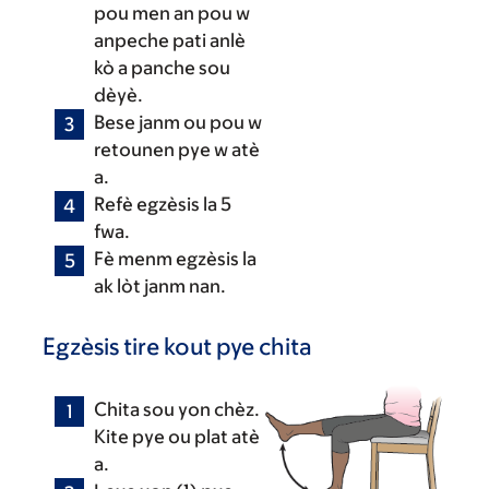
pou men an pou w
anpeche pati anlè
kò a panche sou
dèyè.
Bese janm ou pou w
retounen pye w atè
a.
Refè egzèsis la 5
fwa.
Fè menm egzèsis la
ak lòt janm nan.
Egzèsis tire kout pye chita
Chita sou yon chèz.
Kite pye ou plat atè
a.