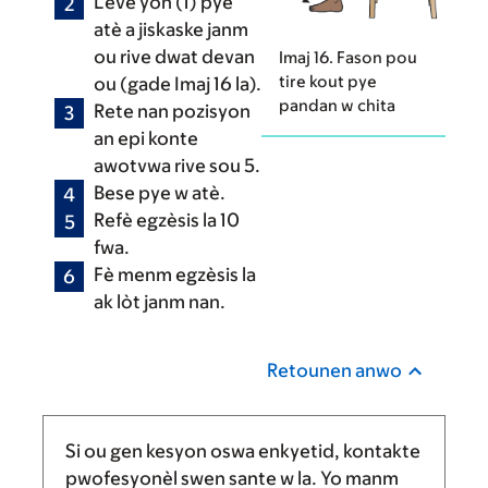
Leve yon (1) pye
atè a jiskaske janm
ou rive dwat devan
Imaj 16. Fason pou
tire kout pye
ou (gade Imaj 16 la).
pandan w chita
Rete nan pozisyon
an epi konte
awotvwa rive sou 5.
Bese pye w atè.
Refè egzèsis la 10
fwa.
Fè menm egzèsis la
ak lòt janm nan.
Retounen anwo
Si ou gen kesyon oswa enkyetid, kontakte
pwofesyonèl swen sante w la. Yo manm