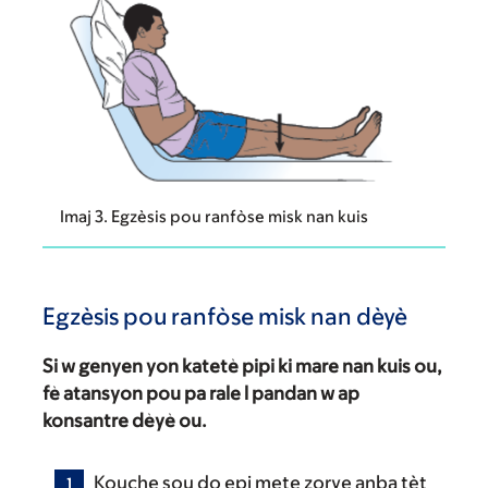
Imaj 3. Egzèsis pou ranfòse misk nan kuis
Egzèsis pou ranfòse misk nan dèyè
Si w genyen yon katetè pipi ki mare nan kuis ou,
fè atansyon pou pa rale l pandan w ap
konsantre dèyè ou.
Kouche sou do epi mete zorye anba tèt