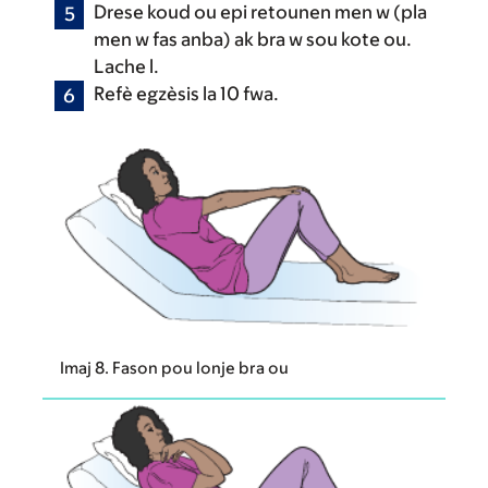
Drese koud ou epi retounen men w (pla
men w fas anba) ak bra w sou kote ou.
Lache l.
Refè egzèsis la 10 fwa.
Imaj 8. Fason pou lonje bra ou