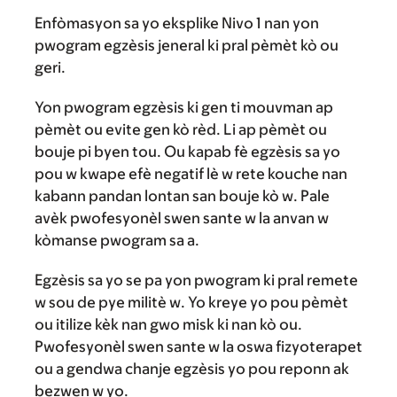
Enfòmasyon sa yo eksplike Nivo 1 nan yon
pwogram egzèsis jeneral ki pral pèmèt kò ou
geri.
Yon pwogram egzèsis ki gen ti mouvman ap
pèmèt ou evite gen kò rèd. Li ap pèmèt ou
bouje pi byen tou. Ou kapab fè egzèsis sa yo
pou w kwape efè negatif lè w rete kouche nan
kabann pandan lontan san bouje kò w. Pale
avèk pwofesyonèl swen sante w la anvan w
kòmanse pwogram sa a.
Egzèsis sa yo se pa yon pwogram ki pral remete
w sou de pye militè w. Yo kreye yo pou pèmèt
ou itilize kèk nan gwo misk ki nan kò ou.
Pwofesyonèl swen sante w la oswa fizyoterapet
ou a gendwa chanje egzèsis yo pou reponn ak
bezwen w yo.