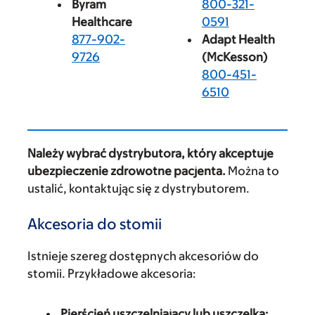
Byram
800-321-
Healthcare
0591
877-902-
Adapt Health
9726
(McKesson)
800-451-
6510
Należy wybrać dystrybutora, który akceptuje
ubezpieczenie zdrowotne pacjenta.
Można to
ustalić, kontaktując się z dystrybutorem.
Akcesoria do stomii
Istnieje szereg dostępnych akcesoriów do
stomii. Przykładowe akcesoria:
Pierścień uszczelniający lub uszczelka: