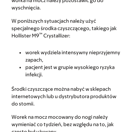
worka na mocz należy pozostawić go do
wyschnięcia.
W poniższych sytuacjach należy użyć
specjalnego środka czyszczącego, takiego jak
™
Hollister M9
Crystallizer:
worek wydziela intensywny nieprzyjemny
zapach,
pacjent jest w grupie wysokiego ryzyka
infekcji.
Środki czyszczące można nabyć w sklepach
internetowych lub u dystrybutora produktów
do stomii.
Worek na mocz mocowany do nogi należy
wymieniać co tydzień, bez względu na to, jak
często był używany.