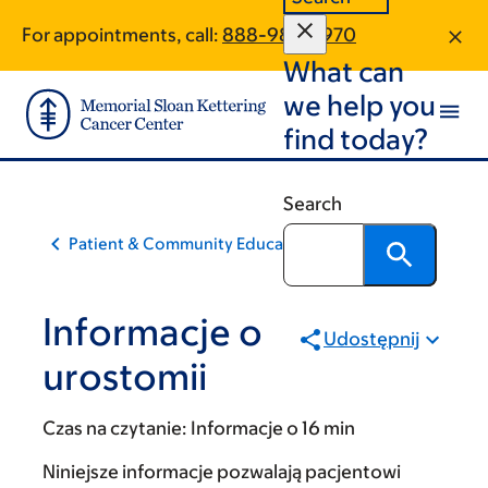
Skip
Skip
For appointments, call:
888-987-0970
to
to
What can
main
footer
content
we help you
find today?
Search
Patient & Community Education
Informacje o
Udostępnij
urostomii
Czas na czytanie:
Informacje o 16 min
Niniejsze informacje pozwalają pacjentowi