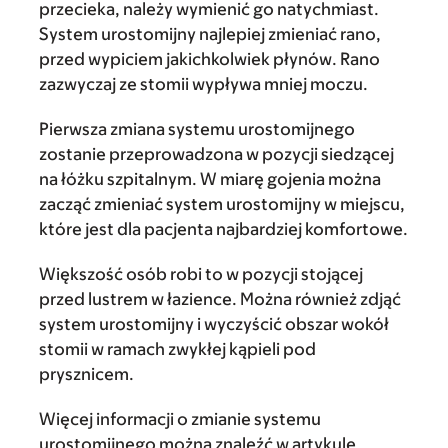
przecieka, należy wymienić go natychmiast.
System urostomijny najlepiej zmieniać rano,
przed wypiciem jakichkolwiek płynów. Rano
zazwyczaj ze stomii wypływa mniej moczu.
Pierwsza zmiana systemu urostomijnego
zostanie przeprowadzona w pozycji siedzącej
na łóżku szpitalnym. W miarę gojenia można
zacząć zmieniać system urostomijny w miejscu,
które jest dla pacjenta najbardziej komfortowe.
Większość osób robi to w pozycji stojącej
przed lustrem w łazience. Można również zdjąć
system urostomijny i wyczyścić obszar wokół
stomii w ramach zwykłej kąpieli pod
prysznicem.
Więcej informacji o zmianie systemu
urostomijnego można znaleźć w artykule