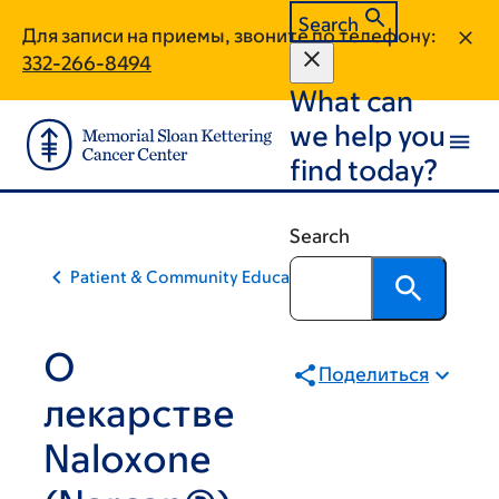
Skip
Skip
Search
Для записи на приемы, звоните по телефону:
to
to
332-266-8494
main
footer
What can
content
we help you
find today?
Search
Patient & Community Education
О
Поделиться
лекарстве
Naloxone