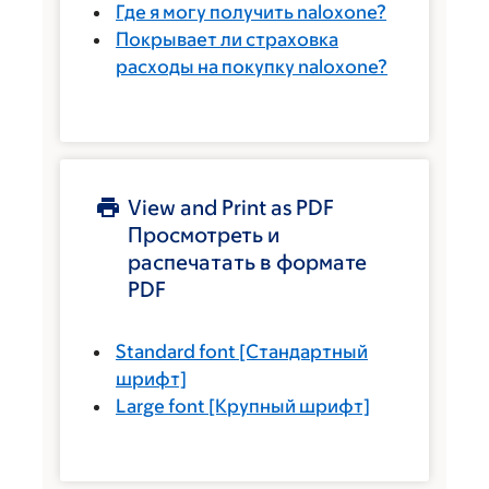
Где я могу получить naloxone?
Покрывает ли страховка
расходы на покупку naloxone?
View and Print as PDF
Просмотреть и
распечатать в формате
PDF
Standard font
[Стандартный
шрифт]
Large font
[Крупный шрифт]