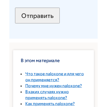
В этом материале
Что такое naloxone и для чего
он применяется?
Почему мне нужен naloxone?
В каких случаях нужно
применять naloxone?
Как применять naloxone?