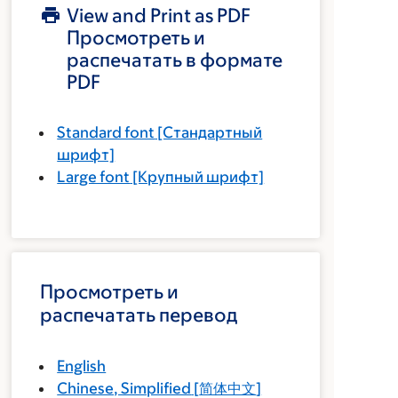
View and Print as PDF
Просмотреть и
распечатать в формате
PDF
Standard font
[Стандартный
шрифт]
Large font
[Крупный шрифт]
Просмотреть и
распечатать перевод
English
Chinese, Simplified
[
简体中文
]