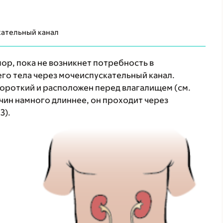
скательный канал
пор, пока не возникнет потребность в
его тела через мочеиспускательный канал.
ороткий и расположен перед влагалищем (см.
чин намного длиннее, он проходит через
3).