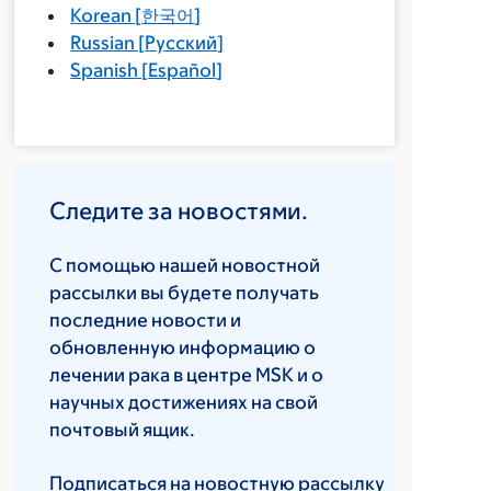
Korean
[
한국어
]
Russian
[
Русский
]
Spanish
[
Español
]
Следите за новостями.
С помощью нашей новостной
рассылки вы будете получать
последние новости и
обновленную информацию о
лечении рака в центре MSK и о
научных достижениях на свой
почтовый ящик.
Подписаться на новостную рассылку