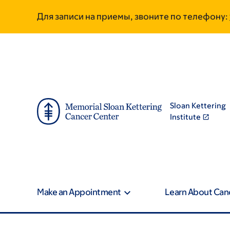
Skip
Skip
Для записи на приемы, звоните по телефону:
to
to
main
footer
content
Sloan Kettering
Institute
Make an Appointment
Learn About Can