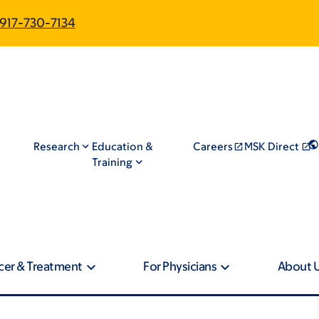
917-730-7134
Research
Education &
Careers
MSK Direct
Training
cer & Treatment
For Physicians
About 