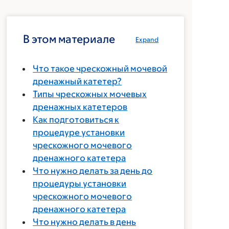
В этом материале
Expand
Что такое чрескожный мочевой
дренажный катетер?
Типы чрескожных мочевых
дренажных катетеров
Как подготовиться к
процедуре установки
чрескожного мочевого
дренажного катетера
Что нужно делать за день до
процедуры установки
чрескожного мочевого
дренажного катетера
Что нужно делать в день