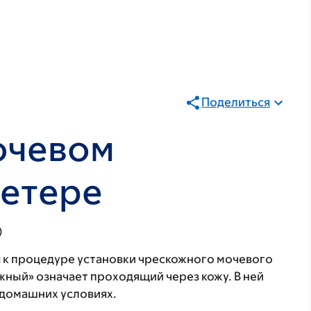
Поделиться
очевом
тетере
)
 к процедуре установки чрескожного мочевого
жный» означает проходящий через кожу. В ней
в домашних условиях.