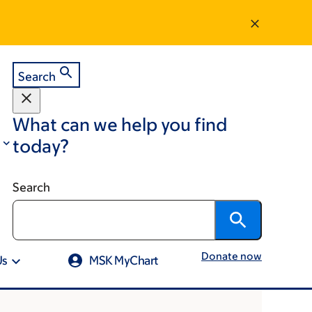
Search
What can we help you find
today?
Search
Donate now
Us
MSK MyChart