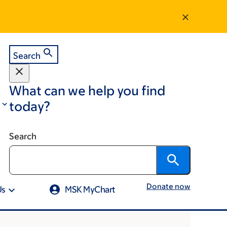
Search
What can we help you find
today?
Search
Donate now
Us
MSK MyChart