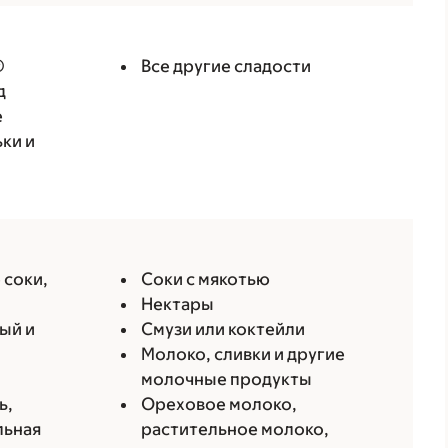
®
Все другие сладости
д
e
ки и
 соки,
Соки с мякотью
Нектары
ый и
Смузи или коктейли
Молоко, сливки и другие
молочные продукты
ь,
Ореховое молоко,
льная
растительное молоко,