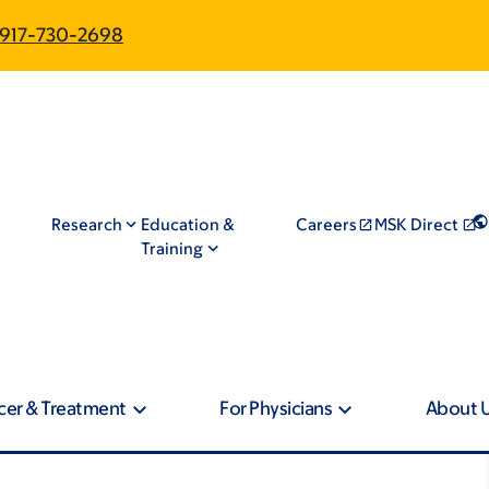
917-730-2698
Research
Education &
Careers
MSK Direct
Training
cer & Treatment
For Physicians
About 