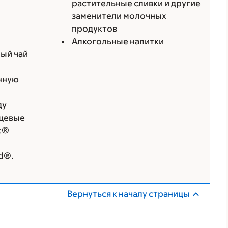
растительные сливки и другие
заменители молочных
продуктов
Алкогольные напитки
ый чай
анную
ду
щевые
st®
ld®.
Вернуться к началу страницы