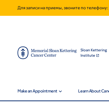
Skip
Skip
Для записи на приемы, звоните по телефону:
to
to
main
footer
content
Sloan Kettering
Institute
Make an Appointment
Learn About Can