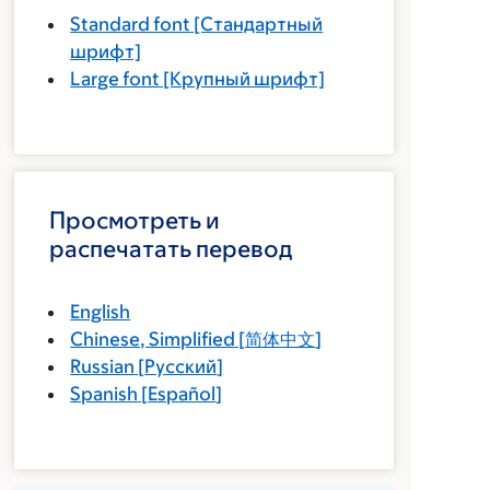
Standard font
[Стандартный
шрифт]
Large font
[Крупный шрифт]
Просмотреть и
распечатать перевод
English
Chinese, Simplified
[
简体中文
]
Russian
[
Русский
]
Spanish
[
Español
]