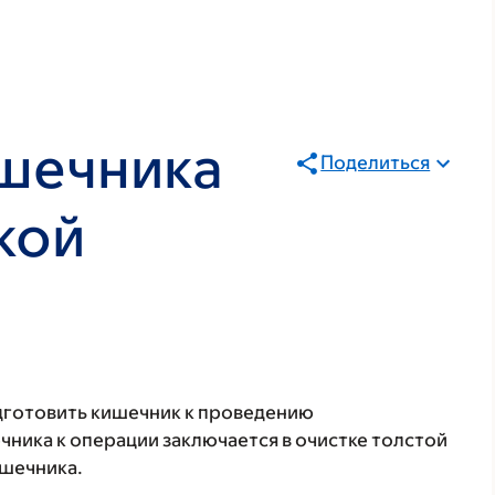
шечника
Поделиться
кой
одготовить кишечник к проведению
ника к операции заключается в очистке толстой
ишечника.