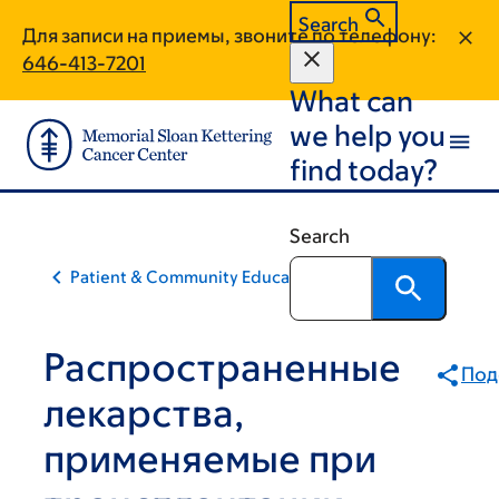
Skip
Skip
Search
Для записи на приемы, звоните по телефону:
to
to
646-413-7201
main
footer
What can
content
we help you
find today?
Search
Patient & Community Education
Распространенные
Под
лекарства,
применяемые при