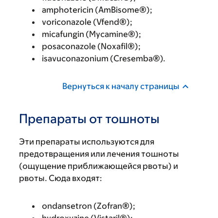
amphotericin (AmBisome®);
voriconazole (Vfend®);
micafungin (Mycamine®);
posaconazole (Noxafil®);
isavuconazonium (Cresemba®).
Вернуться к началу страницы
Препараты от тошноты
Эти препараты используются для
предотвращения или лечения тошноты
(ощущение приближающейся рвоты) и
рвоты. Сюда входят:
ondansetron (Zofran®);