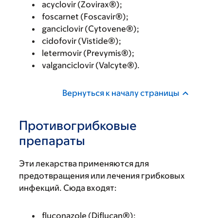
acyclovir (Zovirax®);
foscarnet (Foscavir®);
ganciclovir (Cytovene®);
cidofovir (Vistide®);
letermovir (Prevymis®);
valganciclovir (Valcyte®).
Вернуться к началу страницы
Противогрибковые
препараты
Эти лекарства применяются для
предотвращения или лечения грибковых
инфекций. Сюда входят:
fluconazole (Diflucan®);