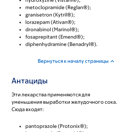
hydroxyzine (Vistaril®);
metoclopramide (Reglan®);
granisetron (Kytril®);
lorazepam (Ativan®);
dronabinol (Marinol®);
fosaprepitant (Emend®);
diphenhydramine (Benadryl®).
Вернуться к началу страницы
Антациды
Эти лекарства применяются для
уменьшения выработки желудочного сока.
Сюда входят:
pantoprazole (Protonix®);