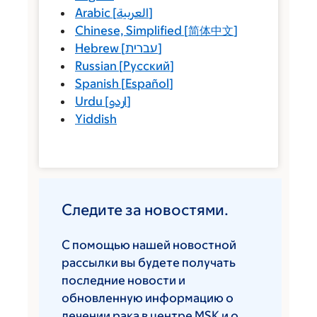
Arabic
[
العربية
]
Chinese, Simplified
[
简体中文
]
Hebrew
[
עברית
]
Russian
[
Русский
]
Spanish
[
Español
]
Urdu
[
اردو
]
Yiddish
Следите за новостями.
С помощью нашей новостной
рассылки вы будете получать
последние новости и
обновленную информацию о
лечении рака в центре MSK и о