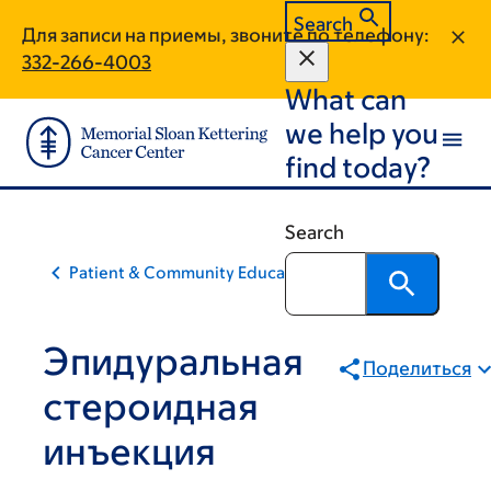
Skip
Skip
Search
Для записи на приемы, звоните по телефону:
to
to
332-266-4003
main
footer
What can
content
we help you
find today?
Search
Patient & Community Education
Эпидуральная
Поделиться
стероидная
инъекция