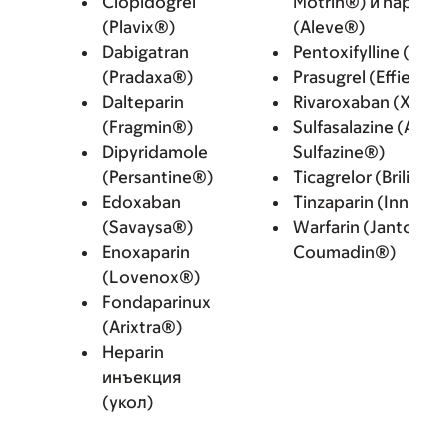
Clopidogrel
Motrin®) и naprox
(Plavix®)
(Aleve®)
Dabigatran
Pentoxifylline (Tre
(Pradaxa®)
Prasugrel (Effient®
Dalteparin
Rivaroxaban (Xarel
(Fragmin®)
Sulfasalazine (Azulf
Dipyridamole
Sulfazine®)
(Persantine®)
Ticagrelor (Brilinta
Edoxaban
Tinzaparin (Innohe
(Savaysa®)
Warfarin (Jantoven
Enoxaparin
Coumadin®)
(Lovenox®)
Fondaparinux
(Arixtra®)
Heparin
инъекция
(укол)