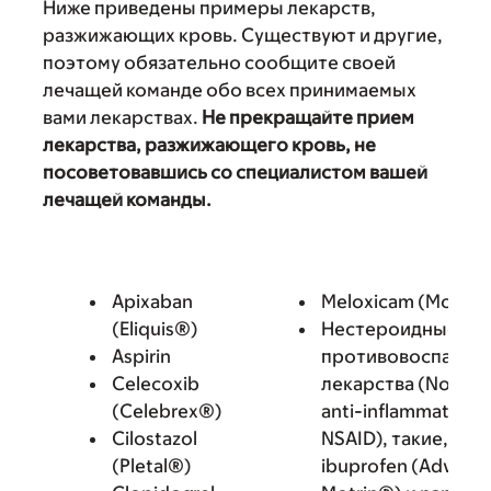
Ниже приведены примеры лекарств,
разжижающих кровь. Существуют и другие,
поэтому обязательно сообщите своей
лечащей команде обо всех принимаемых
вами лекарствах.
Не прекращайте прием
лекарства, разжижающего кровь, не
посоветовавшись со специалистом вашей
лечащей команды.
Apixaban
Meloxicam (Mobic
(Eliquis®)
Нестероидные
Aspirin
противовоспалит
Celecoxib
лекарства (Nonster
(Celebrex®)
anti-inflammatory 
Cilostazol
NSAID), такие, как
(Pletal®)
ibuprofen (Advil®,