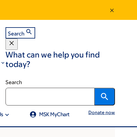
Search
What can we help you find
today?
Search
Donate now
Us
MSK MyChart