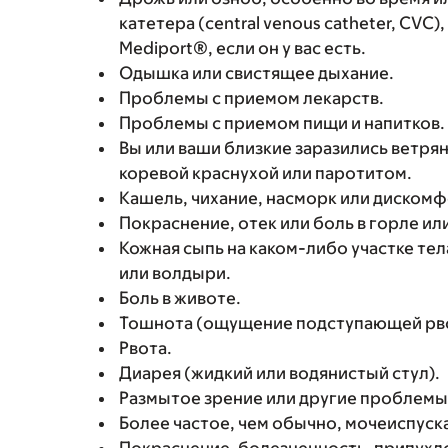
катетера (central venous catheter, CVC
Mediport®, если он у вас есть.
Одышка или свистящее дыхание.
Проблемы с приемом лекарств.
Проблемы с приемом пищи и напитков.
Вы или ваши близкие заразились ветр
коревой краснухой или паротитом.
Кашель, чихание, насморк или дискомф
Покраснение, отек или боль в горле или
Кожная сыпь на каком-либо участке те
или волдыри.
Боль в животе.
Тошнота (ощущение подступающей рв
Рвота.
Диарея (жидкий или водянистый стул).
Размытое зрение или другие проблемы
Более частое, чем обычно, мочеиспуск