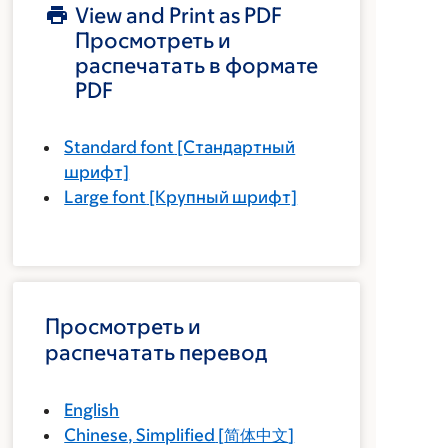
View and Print as PDF
Просмотреть и
распечатать в формате
PDF
Standard font
[Стандартный
шрифт]
Large font
[Крупный шрифт]
Просмотреть и
распечатать перевод
English
Chinese, Simplified
[
简体中文
]