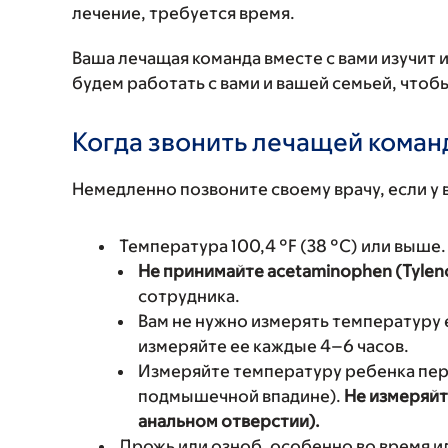
лечение, требуется время.
Ваша лечащая команда вместе с вами изучит
будем работать с вами и вашей семьей, чтоб
Когда звонить лечащей коман
Немедленно позвоните своему врачу, если у 
Температура 100,4 °F (38 °C) или выше.
Не принимайте acetaminophen (Tylen
сотрудника.
Вам не нужно измерять температуру е
измеряйте ее каждые 4–6 часов.
Измеряйте температуру ребенка пер
подмышечной впадине).
Не измеряйт
анальном отверстии).
Дрожь или озноб, особенно во время 