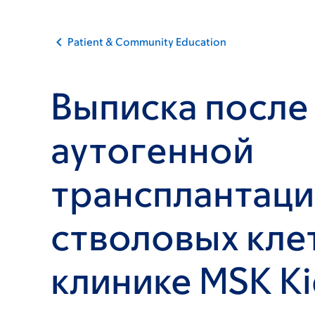
Patient & Community Education
Выписка после
аутогенной
трансплантац
стволовых кле
клинике MSK Ki