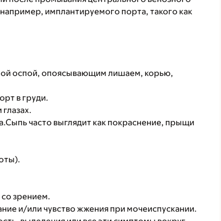
), например, имплантируемого порта, такого как
яной оспой, опоясывающим лишаем, корью,
орт в груди.
 глазах.
ла.Сыпь часто выглядит как покраснение, прыщи
оты).
 со зрением.
ание и/или чувство жжения при мочеиспускании.