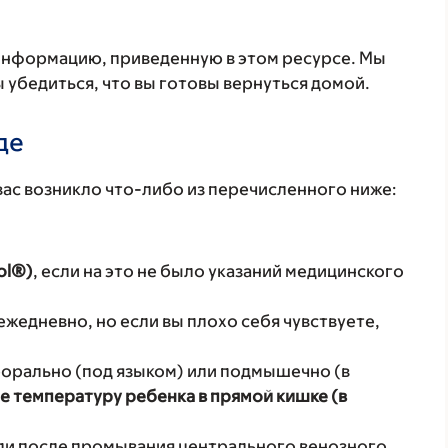
 информацию, приведенную в этом ресурсе. Мы
ы убедиться, что вы готовы вернуться домой.
де
вас возникло что-либо из перечисленного ниже:
ol®)
, если на это не было указаний медицинского
жедневно, но если вы плохо себя чувствуете,
орально (под языком) или подмышечно (в
е температуру ребенка в прямой кишке (в
или после промывания центрального венозного