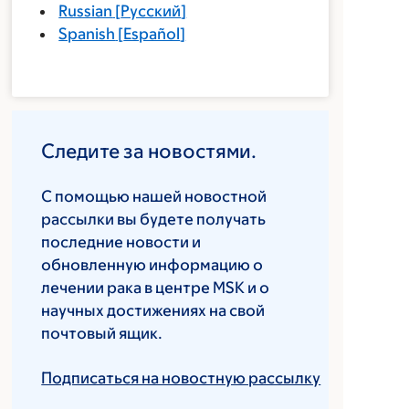
Russian
[
Русский
]
Spanish
[
Español
]
Следите за новостями.
С помощью нашей новостной
рассылки вы будете получать
последние новости и
обновленную информацию о
лечении рака в центре MSK и о
научных достижениях на свой
почтовый ящик.
Подписаться на новостную рассылку