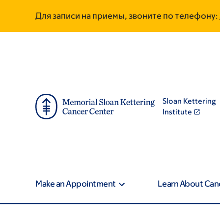
Skip
Skip
Для записи на приемы, звоните по телефону:
to
to
main
footer
content
Sloan Kettering
Institute
Make an Appointment
Learn About Can