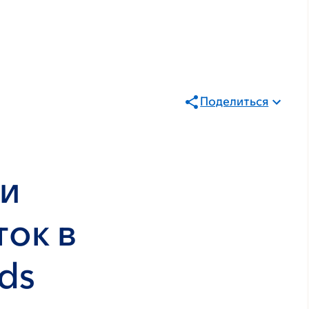
Поделиться
ии
ток в
ds