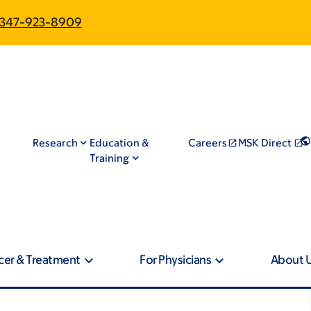
347-923-8909
Research
Education &
Careers
MSK Direct
Training
cer & Treatment
For Physicians
About 