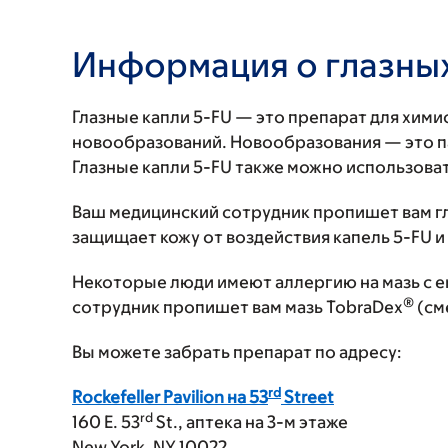
Информация о глазных
Глазные капли 5-FU — это препарат для хими
новообразований. Новообразования — это па
Глазные капли 5-FU также можно использоват
Ваш медицинский сотрудник пропишет вам гла
защищает кожу от воздействия капель 5-FU и 
Некоторые люди имеют аллергию на мазь с e
®
сотрудник пропишет вам мазь TobraDex
(см
Вы можете забрать препарат по адресу:
rd
Rockefeller Pavilion на 53
Street
rd
160 E. 53
St., аптека на 3-м этаже
New York, NY 10022