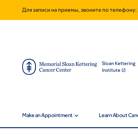
Skip
Skip
Для записи на приемы, звоните по телефону:
to
to
main
footer
content
Sloan Kettering
Institute
Make an Appointment
Learn About Can