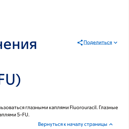
нения
Поделиться
ь
-FU)
зоваться глазными каплями Fluorouracil. Глазные
каплями 5-FU.
Вернуться к началу страницы