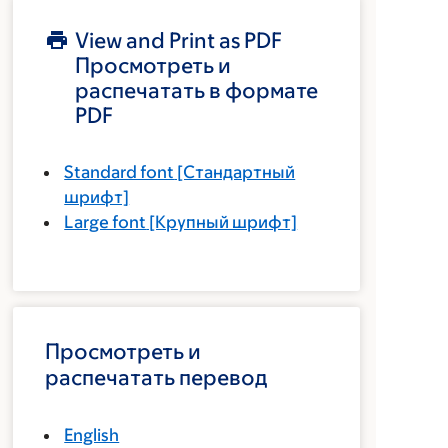
View and Print as PDF
Просмотреть и
распечатать в формате
PDF
Standard font
[Стандартный
шрифт]
Large font
[Крупный шрифт]
Просмотреть и
распечатать перевод
English