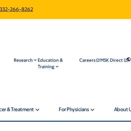
332-266-8262
Research
Education &
Careers
MSK Direct
Training
cer & Treatment
For Physicians
About 