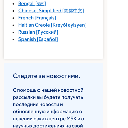
Bengali
[
বাংলা
]
Chinese, Simplified
[
简体中文
]
French
[
Français
]
Haitian Creole
[
Kreyòl ayisyen
]
Russian
[
Русский
]
Spanish
[
Español
]
Следите за новостями.
С помощью нашей новостной
рассылки вы будете получать
последние новости и
обновленную информацию о
лечении рака в центре MSK и о
научных достижениях на свой