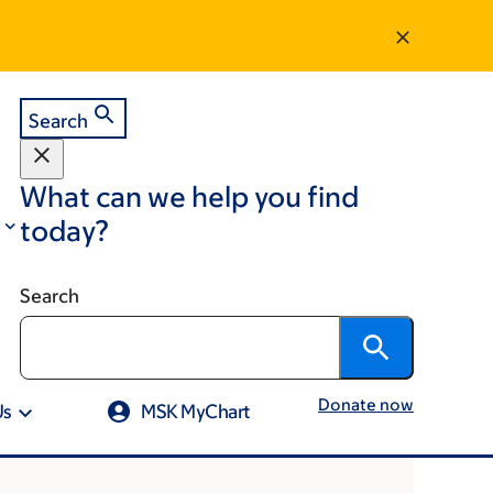
Search
What can we help you find
today?
Search
Donate now
Us
MSK MyChart