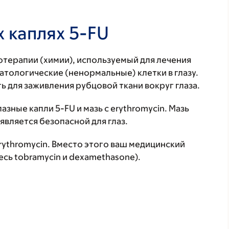
 каплях 5-FU
отерапии (химии), используемый для лечения
тологические (ненормальные) клетки в глазу.
ь для заживления рубцовой ткани вокруг глаза.
зные капли 5-FU и мазь с erythromycin. Мазь
является безопасной для глаз.
rythromycin. Вместо этого ваш медицинский
есь tobramycin и dexamethasone).