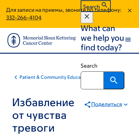
Skip
Skip
Search
Для записи на приемы, звоните по телефону:
to
to
332-266-4104
main
footer
What can
content
we help you
find today?
Search
Patient & Community Education
Избавление
Поделиться
от чувства
тревоги