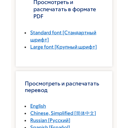
Просмотреть и
распечатать в формате
PDF
Standard font
[Стандартный
шрифт]
Large font
[Крупный шрифт]
Просмотреть и распечатать
перевод
English
Chinese, Simplified
[
简体中文
]
Russian
[
Русский
]
Spanish
[
Español
]