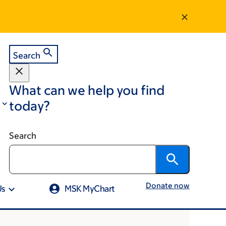
Search
What can we help you find
today?
Search
Donate now
Us
MSK MyChart