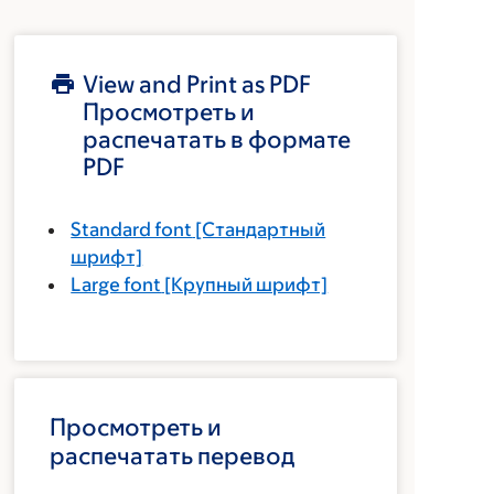
View and Print as PDF
Просмотреть и
распечатать в формате
PDF
Standard font
[Стандартный
шрифт]
Large font
[Крупный шрифт]
Просмотреть и
распечатать перевод