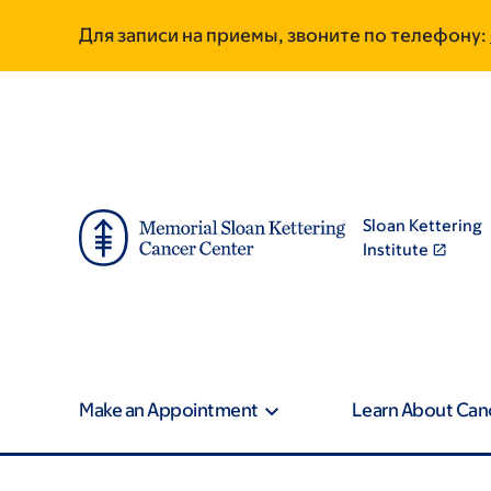
Skip
Skip
Для записи на приемы, звоните по телефону:
to
to
main
footer
content
Sloan Kettering
Institute
Make an Appointment
Learn About Can