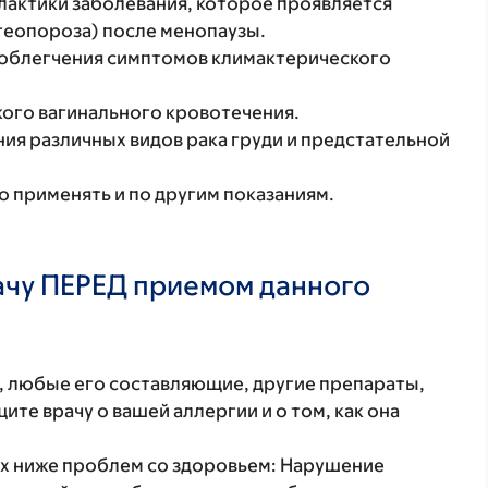
лактики заболевания, которое проявляется
теопороза) после менопаузы.
 облегчения симптомов климактерического
кого вагинального кровотечения.
ия различных видов рака груди и предстательной
 применять и по другим показаниям.
ачу ПЕРЕД приемом данного
т, любые его составляющие, другие препараты,
те врачу о вашей аллергии и о том, как она
ых ниже проблем со здоровьем: Нарушение