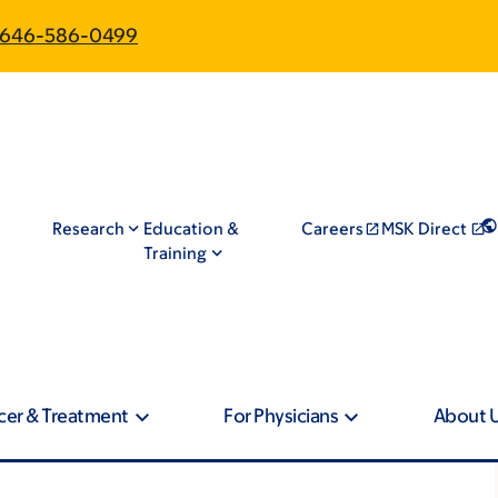
646-586-0499
Research
Education &
Careers
MSK Direct
Training
cer & Treatment
For Physicians
About 