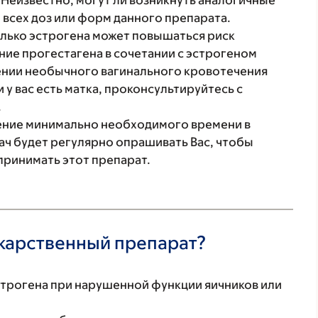
 Неизвестно, могут ли возникнуть аналогичные
всех доз или форм данного препарата.
олько эстрогена может повышаться риск
ние прогестагена в сочетании с эстрогеном
лении необычного вагинального кровотечения
 у вас есть матка, проконсультируйтесь с
.
чение минимально необходимого времени в
ач будет регулярно опрашивать Вас, чтобы
принимать этот препарат.
екарственный препарат?
строгена при нарушенной функции яичников или