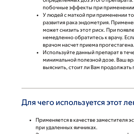
определенных доз этого препарата.
побочные эффекты при применении 
У людей с маткой при применении т
развития рака эндометрия. Примене
может снизить этот риск. При появ
немедленно обратитесь к врачу. Если
врачом насчет приема прогестагена
Используйте данный препарат в те
минимальной полезной дозе. Ваш вр
выяснить, стоит ли Вам продолжать 
Для чего используется этот л
Применяется в качестве заместителя э
при удаленных яичниках.