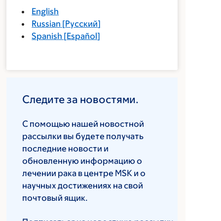
English
Russian
[
Русский
]
Spanish
[
Español
]
Следите за новостями.
С помощью нашей новостной
рассылки вы будете получать
последние новости и
обновленную информацию о
лечении рака в центре MSK и о
научных достижениях на свой
почтовый ящик.